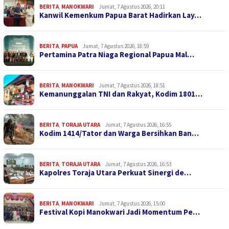
BERITA
,
MANOKWARI
Jumat, 7 Agustus 2026, 20:11
Kanwil Kemenkum Papua Barat Hadirkan Lay…
BERITA
,
PAPUA
Jumat, 7 Agustus 2026, 18:59
Pertamina Patra Niaga Regional Papua Mal…
BERITA
,
MANOKWARI
Jumat, 7 Agustus 2026, 18:51
Kemanunggalan TNI dan Rakyat, Kodim 1801…
BERITA
,
TORAJA UTARA
Jumat, 7 Agustus 2026, 16:55
Kodim 1414/Tator dan Warga Bersihkan Ban…
BERITA
,
TORAJA UTARA
Jumat, 7 Agustus 2026, 16:53
Kapolres Toraja Utara Perkuat Sinergi de…
BERITA
,
MANOKWARI
Jumat, 7 Agustus 2026, 15:00
Festival Kopi Manokwari Jadi Momentum Pe…