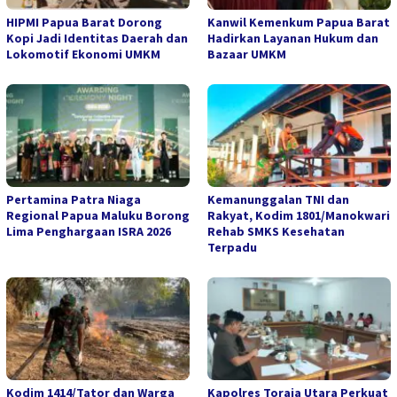
HIPMI Papua Barat Dorong
Kanwil Kemenkum Papua Barat
Kopi Jadi Identitas Daerah dan
Hadirkan Layanan Hukum dan
Lokomotif Ekonomi UMKM
Bazaar UMKM
Pertamina Patra Niaga
Kemanunggalan TNI dan
Regional Papua Maluku Borong
Rakyat, Kodim 1801/Manokwari
Lima Penghargaan ISRA 2026
Rehab SMKS Kesehatan
Terpadu
Kodim 1414/Tator dan Warga
Kapolres Toraja Utara Perkuat