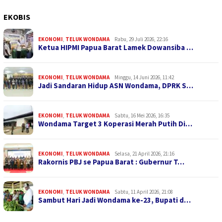
EKOBIS
EKONOMI
,
TELUK WONDAMA
Rabu, 29 Juli 2026, 22:16
Ketua HIPMI Papua Barat Lamek Dowansiba …
EKONOMI
,
TELUK WONDAMA
Minggu, 14 Juni 2026, 11:42
Jadi Sandaran Hidup ASN Wondama, DPRK S…
EKONOMI
,
TELUK WONDAMA
Sabtu, 16 Mei 2026, 16:35
Wondama Target 3 Koperasi Merah Putih Di…
EKONOMI
,
TELUK WONDAMA
Selasa, 21 April 2026, 21:16
Rakornis PBJ se Papua Barat : Gubernur T…
EKONOMI
,
TELUK WONDAMA
Sabtu, 11 April 2026, 21:08
Sambut Hari Jadi Wondama ke-23, Bupati d…