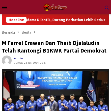
Loncat
Menu
ke
Mobile
konten
dama Dilantik, Dorong Perhatian Lebih Serius Terhadap Isu Ak
Headline
Beranda
Berita
M Farrel Erawan Dan Thaib Djalaludin
Telah Kantongi B1KWK Partai Demokrat
Admin
Jumat, 26 Juli 2024, 20:57