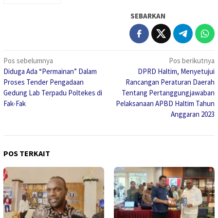
SEBARKAN
Navigasi
Pos sebelumnya
Pos berikutnya
Diduga Ada “Permainan” Dalam
DPRD Haltim, Menyetujui
pos
Proses Tender Pengadaan
Rancangan Peraturan Daerah
Gedung Lab Terpadu Poltekes di
Tentang Pertanggungjawaban
Fak-Fak
Pelaksanaan APBD Haltim Tahun
Anggaran 2023
POS TERKAIT