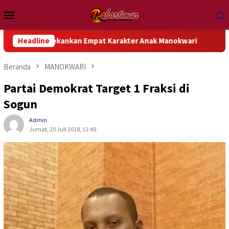
Loncat
Menu
ke
Mobile
konten
s Tekankan Empat Karakter Anak Manokwari
Headline
Bupati Hermus
Beranda
MANOKWARI
Partai Demokrat Target 1 Fraksi di
Sogun
Admin
Jumat, 20 Juli 2018, 11:40