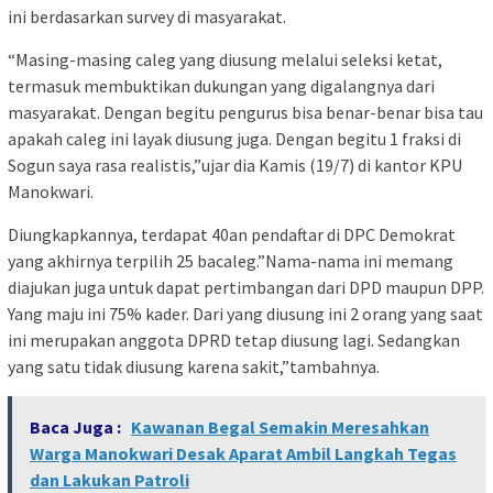
ini berdasarkan survey di masyarakat.
“Masing-masing caleg yang diusung melalui seleksi ketat,
termasuk membuktikan dukungan yang digalangnya dari
masyarakat. Dengan begitu pengurus bisa benar-benar bisa tau
apakah caleg ini layak diusung juga. Dengan begitu 1 fraksi di
Sogun saya rasa realistis,”ujar dia Kamis (19/7) di kantor KPU
Manokwari.
Diungkapkannya, terdapat 40an pendaftar di DPC Demokrat
yang akhirnya terpilih 25 bacaleg.”Nama-nama ini memang
diajukan juga untuk dapat pertimbangan dari DPD maupun DPP.
Yang maju ini 75% kader. Dari yang diusung ini 2 orang yang saat
ini merupakan anggota DPRD tetap diusung lagi. Sedangkan
yang satu tidak diusung karena sakit,”tambahnya.
Baca Juga :
Kawanan Begal Semakin Meresahkan
Warga Manokwari Desak Aparat Ambil Langkah Tegas
dan Lakukan Patroli