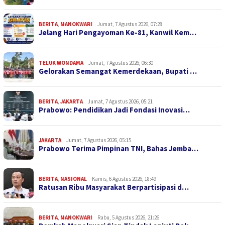
BERITA
,
MANOKWARI
Jumat, 7 Agustus 2026, 07:28
Jelang Hari Pengayoman Ke-81, Kanwil Kem…
TELUK WONDAMA
Jumat, 7 Agustus 2026, 06:30
Gelorakan Semangat Kemerdekaan, Bupati …
BERITA
,
JAKARTA
Jumat, 7 Agustus 2026, 05:21
Prabowo: Pendidikan Jadi Fondasi Inovasi…
JAKARTA
Jumat, 7 Agustus 2026, 05:15
Prabowo Terima Pimpinan TNI, Bahas Jemba…
BERITA
,
NASIONAL
Kamis, 6 Agustus 2026, 18:49
Ratusan Ribu Masyarakat Berpartisipasi d…
BERITA
,
MANOKWARI
Rabu, 5 Agustus 2026, 21:26