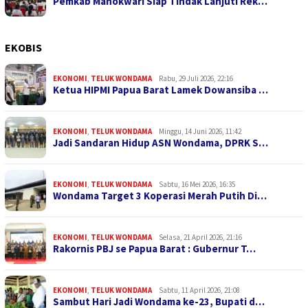
Pemkab Manokwari Siap Tindak Lanjuti Rek…
EKOBIS
EKONOMI
,
TELUK WONDAMA
Rabu, 29 Juli 2026, 22:16
Ketua HIPMI Papua Barat Lamek Dowansiba …
EKONOMI
,
TELUK WONDAMA
Minggu, 14 Juni 2026, 11:42
Jadi Sandaran Hidup ASN Wondama, DPRK S…
EKONOMI
,
TELUK WONDAMA
Sabtu, 16 Mei 2026, 16:35
Wondama Target 3 Koperasi Merah Putih Di…
EKONOMI
,
TELUK WONDAMA
Selasa, 21 April 2026, 21:16
Rakornis PBJ se Papua Barat : Gubernur T…
EKONOMI
,
TELUK WONDAMA
Sabtu, 11 April 2026, 21:08
Sambut Hari Jadi Wondama ke-23, Bupati d…