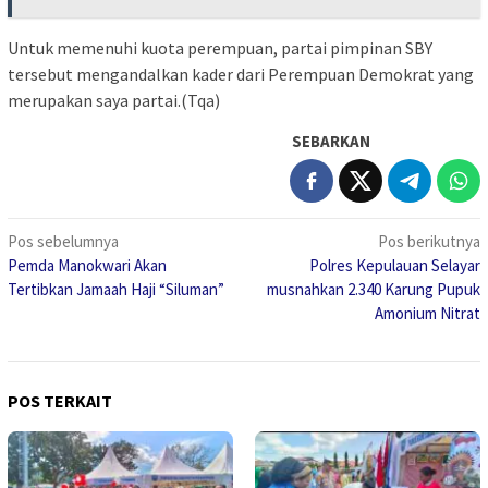
Untuk memenuhi kuota perempuan, partai pimpinan SBY
tersebut mengandalkan kader dari Perempuan Demokrat yang
merupakan saya partai.(Tqa)
SEBARKAN
Navigasi
Pos sebelumnya
Pos berikutnya
Pemda Manokwari Akan
Polres Kepulauan Selayar
pos
Tertibkan Jamaah Haji “Siluman”
musnahkan 2.340 Karung Pupuk
Amonium Nitrat
POS TERKAIT