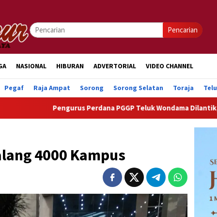
Pencarian
GA
NASIONAL
HIBURAN
ADVERTORIAL
VIDEO CHANNEL
Pegaf
Raja Ampat
Sorong
Sorong Selatan
Toraja
Tel
Pengurus Perdana PGGP Teluk Wondama Dilantik, Dorong Perhati
Galang 4000 Kampus