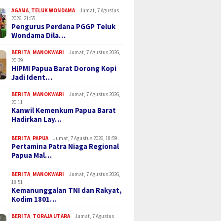
AGAMA
,
TELUK WONDAMA
Jumat, 7 Agustus
2026, 21:55
Pengurus Perdana PGGP Teluk
Wondama Dila…
BERITA
,
MANOKWARI
Jumat, 7 Agustus 2026,
20:39
HIPMI Papua Barat Dorong Kopi
Jadi Ident…
BERITA
,
MANOKWARI
Jumat, 7 Agustus 2026,
20:11
Kanwil Kemenkum Papua Barat
Hadirkan Lay…
BERITA
,
PAPUA
Jumat, 7 Agustus 2026, 18:59
Pertamina Patra Niaga Regional
Papua Mal…
BERITA
,
MANOKWARI
Jumat, 7 Agustus 2026,
18:51
Kemanunggalan TNI dan Rakyat,
Kodim 1801…
BERITA
,
TORAJA UTARA
Jumat, 7 Agustus