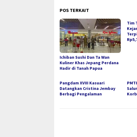
POS TERKAIT
Tim 
Keja
Terp
Rp5,7
Ichiban Sushi Dan Ta Wan
Kuliner Khas Jepang Perdana
Hadir di Tanah Papua
Pangdam XVIII Kasuari
PMTI
Datangkan Cristina Jembay
Salu
Berbagi Pengalaman
Korb