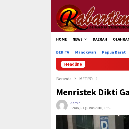
Loncat
ke
konten
HOME
NEWS
DAERAH
OLAHRA
BERITA
Manokwari
Papua Barat
Headline
Beranda
METRO
Menristek Dikti 
Admin
Senin, 6 Agustus 2018, 07:56