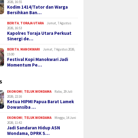
2026, 16:55
Kodim 1414/Tator dan Warga
Bersihkan Ban…
BERITA
,
TORAJA UTARA
Jumat, 7 Agustus
2026, 16:53
Kapolres Toraja Utara Perkuat
Sinergi de…
BERITA
,
MANOKWARI
Jumat, 7 Agustus 2026,
15:00
Festival Kopi Manokwari Jadi
Momentum Pe…
S
EKONOMI
,
TELUK WONDAMA
Rabu, 29 Juli
2026, 22:16
Ketua HIPMI Papua Barat Lamek
Dowansiba …
EKONOMI
,
TELUK WONDAMA
Minggu, 14 Juni
2026, 11:42
Jadi Sandaran Hidup ASN
Wondama, DPRK S…