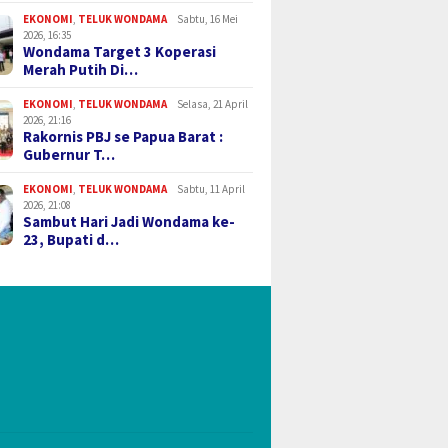
EKONOMI
,
TELUK WONDAMA
Sabtu, 16 Mei
2026, 16:35
Wondama Target 3 Koperasi
Merah Putih Di…
EKONOMI
,
TELUK WONDAMA
Selasa, 21 April
2026, 21:16
Rakornis PBJ se Papua Barat :
Gubernur T…
EKONOMI
,
TELUK WONDAMA
Sabtu, 11 April
2026, 21:08
Sambut Hari Jadi Wondama ke-
23, Bupati d…