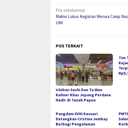
Navigasi
Pos sebelumnya
Malino Lokus Kegiatan Menwa Camp Nas
pos
UMI
POS TERKAIT
Tim 
Keja
Terp
Rp5,7
Ichiban Sushi Dan Ta Wan
Kuliner Khas Jepang Perdana
Hadir di Tanah Papua
Pangdam XVIII Kasuari
PMTI
Datangkan Cristina Jembay
Salu
Berbagi Pengalaman
Korb