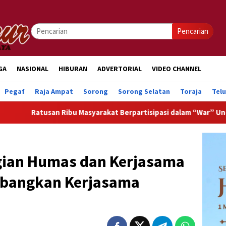
Pencarian
GA
NASIONAL
HIBURAN
ADVERTORIAL
VIDEO CHANNEL
Pegaf
Raja Ampat
Sorong
Sorong Selatan
Toraja
Tel
 Ribu Masyarakat Berpartisipasi dalam “War” Undangan Upacara
agian Humas dan Kerjasama
bangkan Kerjasama