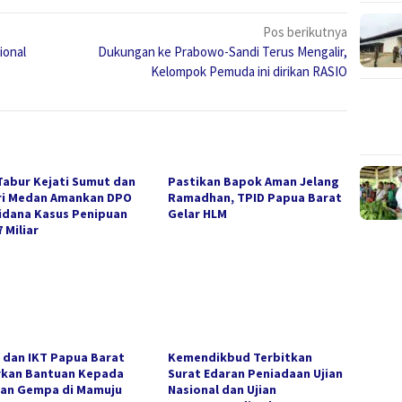
Pos berikutnya
ional
Dukungan ke Prabowo-Sandi Terus Mengalir,
Kelompok Pemuda ini dirikan RASIO
Tabur Kejati Sumut dan
Pastikan Bapok Aman Jelang
ri Medan Amankan DPO
Ramadhan, TPID Papua Barat
idana Kasus Penipuan
Gelar HLM
 Miliar
 dan IKT Papua Barat
Kemendikbud Terbitkan
rkan Bantuan Kepada
Surat Edaran Peniadaan Ujian
an Gempa di Mamuju
Nasional dan Ujian