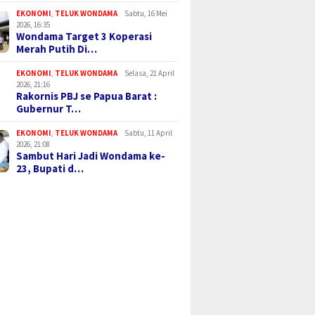
EKONOMI
,
TELUK WONDAMA
Sabtu, 16 Mei
2026, 16:35
Wondama Target 3 Koperasi
Merah Putih Di…
EKONOMI
,
TELUK WONDAMA
Selasa, 21 April
2026, 21:16
Rakornis PBJ se Papua Barat :
Gubernur T…
EKONOMI
,
TELUK WONDAMA
Sabtu, 11 April
2026, 21:08
Sambut Hari Jadi Wondama ke-
23, Bupati d…