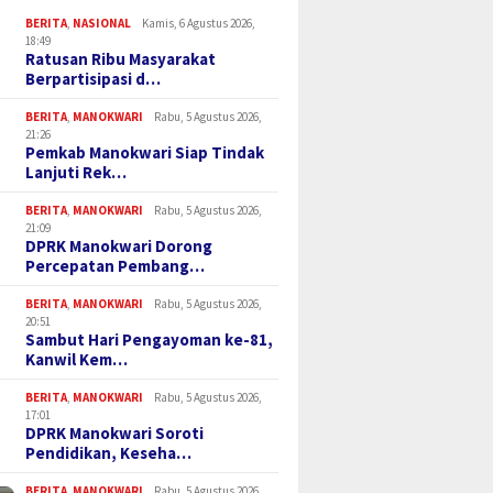
BERITA
,
NASIONAL
Kamis, 6 Agustus 2026,
18:49
Ratusan Ribu Masyarakat
Berpartisipasi d…
BERITA
,
MANOKWARI
Rabu, 5 Agustus 2026,
21:26
Pemkab Manokwari Siap Tindak
Lanjuti Rek…
BERITA
,
MANOKWARI
Rabu, 5 Agustus 2026,
21:09
DPRK Manokwari Dorong
Percepatan Pembang…
BERITA
,
MANOKWARI
Rabu, 5 Agustus 2026,
20:51
Sambut Hari Pengayoman ke-81,
Kanwil Kem…
BERITA
,
MANOKWARI
Rabu, 5 Agustus 2026,
17:01
DPRK Manokwari Soroti
Pendidikan, Keseha…
BERITA
,
MANOKWARI
Rabu, 5 Agustus 2026,