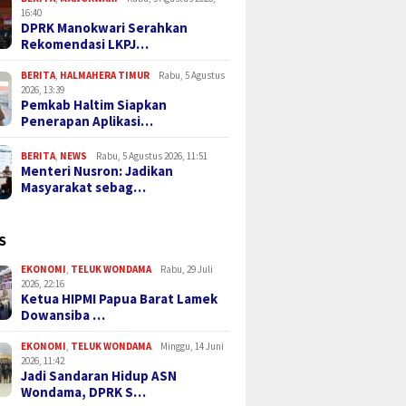
16:40
DPRK Manokwari Serahkan
Rekomendasi LKPJ…
BERITA
,
HALMAHERA TIMUR
Rabu, 5 Agustus
2026, 13:39
Pemkab Haltim Siapkan
Penerapan Aplikasi…
BERITA
,
NEWS
Rabu, 5 Agustus 2026, 11:51
Menteri Nusron: Jadikan
Masyarakat sebag…
S
EKONOMI
,
TELUK WONDAMA
Rabu, 29 Juli
2026, 22:16
Ketua HIPMI Papua Barat Lamek
Dowansiba …
EKONOMI
,
TELUK WONDAMA
Minggu, 14 Juni
2026, 11:42
Jadi Sandaran Hidup ASN
Wondama, DPRK S…