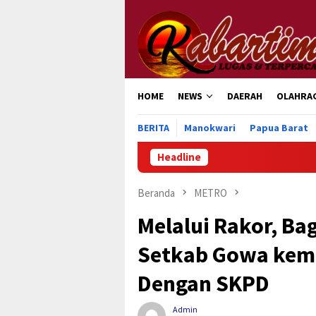
Loncat
ke
konten
HOME
NEWS
DAERAH
OLAHRA
BERITA
Manokwari
Papua Barat
Headline
Ratusan
Beranda
METRO
Melalui Rakor, B
Setkab Gowa kem
Dengan SKPD
Admin