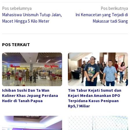
Navigasi
Pos sebelumnya
Pos berikutnya
Mahasiswa Unismuh Tutup Jalan,
Ini Kemacetan yang Terjadi di
pos
Macet Hingga 5 Kilo Meter
Makassar tadi Siang
POS TERKAIT
Ichiban Sushi Dan Ta Wan
Tim Tabur Kejati Sumut dan
Kuliner Khas Jepang Perdana
Kejari Medan Amankan DPO
Hadir di Tanah Papua
Terpidana Kasus Penipuan
Rp5,7 Miliar