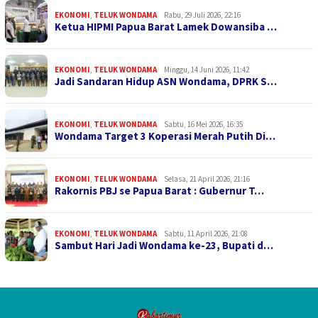
EKONOMI
,
TELUK WONDAMA
Rabu, 29 Juli 2026, 22:16
Ketua HIPMI Papua Barat Lamek Dowansiba …
EKONOMI
,
TELUK WONDAMA
Minggu, 14 Juni 2026, 11:42
Jadi Sandaran Hidup ASN Wondama, DPRK S…
EKONOMI
,
TELUK WONDAMA
Sabtu, 16 Mei 2026, 16:35
Wondama Target 3 Koperasi Merah Putih Di…
EKONOMI
,
TELUK WONDAMA
Selasa, 21 April 2026, 21:16
Rakornis PBJ se Papua Barat : Gubernur T…
EKONOMI
,
TELUK WONDAMA
Sabtu, 11 April 2026, 21:08
Sambut Hari Jadi Wondama ke-23, Bupati d…