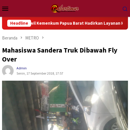
Loncat
Menu
ke
Mobile
konten
Kanwil Kemenkum Papua Barat Hadirkan Layanan Hukum Gratis da
Headline
Beranda
METRO
Mahasiswa Sandera Truk Dibawah Fly
Over
Admin
Senin, 17 September 2018, 17:57