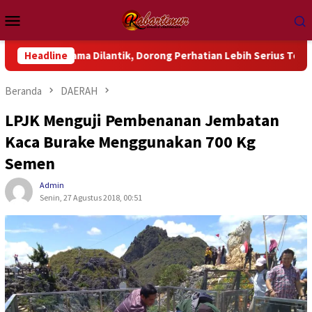
Loncat
Menu
ke
Mobile
konten
a Dilantik, Dorong Perhatian Lebih Serius Terhadap Isu Aktual
Headline
Beranda
DAERAH
LPJK Menguji Pembenanan Jembatan
Kaca Burake Menggunakan 700 Kg
Semen
Admin
Senin, 27 Agustus 2018, 00:51