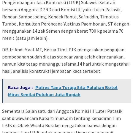
Pengembangan Jasa Kontruksi (LPJK) Sulawesi Selatan
bersama Anggota DPRD dari Komisi III, yaitu Luter Patasik,
Randan Sampetoding, Kendek Rante, Safruddin, Timotius
Tumbo, Konsultan Perencana Yustinus Paembonan, ST dengan
menggunakan 14 zak Semen dengan berat 700 kg selama 70
menit (satu jam lebih).
DR. Ir. Andi Maal. MT, Ketua Tim LPJK mengatakan pengujian
pembebanan sudah di atas standar yang telah direncanakan,
namun kita tetap menunggu selama 14 hari untuk mengetahui
hasil analisis konstruksi jembatan kaca tersebut.
Baca Juga :
Polres Tana Toraja Sita Puluhan Botol
Miras Senilai Puluhan Juta Rupiah
Sementara Salah satu dari Anggota Komisi III Luter Patasik
saat diwawancara Kabartimur.Com tentang kehadiran Tim
LPJK di Objek Wisata Burake mengatakan bahwa dengan
hadirnya Tim LPJK untuk menginvestigasi dan menguji