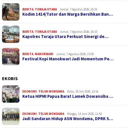
BERITA
,
TORAJA UTARA
Jumat, 7 Agustus 2026, 16:55
Kodim 1414/Tator dan Warga Bersihkan Ban…
BERITA
,
TORAJA UTARA
Jumat, 7 Agustus 2026, 16:53
Kapolres Toraja Utara Perkuat Sinergi de…
BERITA
,
MANOKWARI
Jumat, 7 Agustus 2026, 15:00
Festival Kopi Manokwari Jadi Momentum Pe…
EKOBIS
EKONOMI
,
TELUK WONDAMA
Rabu, 29 Juli 2026, 22:16
Ketua HIPMI Papua Barat Lamek Dowansiba …
EKONOMI
,
TELUK WONDAMA
Minggu, 14 Juni 2026, 11:42
Jadi Sandaran Hidup ASN Wondama, DPRK S…