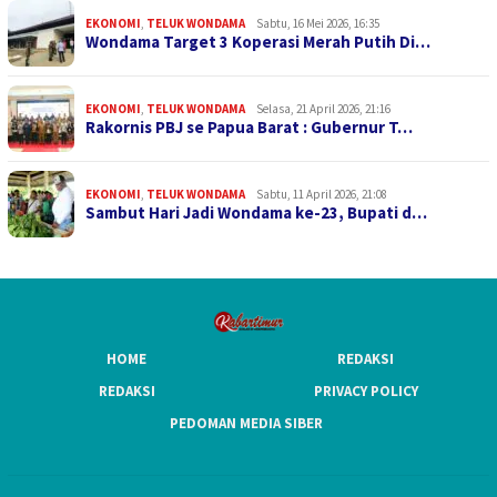
EKONOMI
,
TELUK WONDAMA
Sabtu, 16 Mei 2026, 16:35
Wondama Target 3 Koperasi Merah Putih Di…
EKONOMI
,
TELUK WONDAMA
Selasa, 21 April 2026, 21:16
Rakornis PBJ se Papua Barat : Gubernur T…
EKONOMI
,
TELUK WONDAMA
Sabtu, 11 April 2026, 21:08
Sambut Hari Jadi Wondama ke-23, Bupati d…
HOME
REDAKSI
REDAKSI
PRIVACY POLICY
PEDOMAN MEDIA SIBER