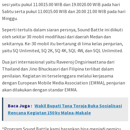
sesi yaitu pukul 11.0015.00 WIB dan 19.0020.00 WIB pada hari
Sabtu serta pukul 11.0015.00 WIB dan 20.00 21.00 WIB pada hari
Minggu.
Seperti tertulis dalam siaran persnya, Sound Battle ini diikuti
oleh sekitar 30 mobil modifikasi dari daerah Medan dan
sekitarnya. Ke-30 mobil itu bertarung di lima kelas penjurian,
yaitu SQ Unlimited, SQ 2K, SQ 4K, SQL 4W, dan SQL Unlimited.
Dua juri internasional yaitu Raveeroj Ongsiriwattana dari
Thailand dan Jino Bhucksasri dari Filipina terlibat dalam
penilaian. Kegiatan ini terselenggara melalui kerjasama
dengan European Mobile Media Association (EMMA), penjurian
akan dilakukan dengan standar EMMA.
Baca Juga :
Wakil Bupati Tana Toraja Buka Sosialisasi
Rencana Kegiatan 150 kv Malea-Makale
“Program Sound Battle kami harapkan bisa menjadi pemicu