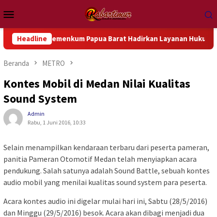
Loncat
Menu
ke
Mobile
konten
nwil Kemenkum Papua Barat Hadirkan Layanan Hukum Gratis dan
Headline
Beranda
METRO
Kontes Mobil di Medan Nilai Kualitas
Sound System
Admin
Rabu, 1 Juni 2016, 10:33
Selain menampilkan kendaraan terbaru dari peserta pameran,
panitia Pameran Otomotif Medan telah menyiapkan acara
pendukung. Salah satunya adalah Sound Battle, sebuah kontes
audio mobil yang menilai kualitas sound system para peserta.
Acara kontes audio ini digelar mulai hari ini, Sabtu (28/5/2016)
dan Minggu (29/5/2016) besok. Acara akan dibagi menjadi dua