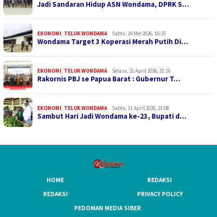
Jadi Sandaran Hidup ASN Wondama, DPRK S…
EKONOMI
,
TELUK WONDAMA
Sabtu, 16 Mei 2026, 16:35
Wondama Target 3 Koperasi Merah Putih Di…
EKONOMI
,
TELUK WONDAMA
Selasa, 21 April 2026, 21:16
Rakornis PBJ se Papua Barat : Gubernur T…
EKONOMI
,
TELUK WONDAMA
Sabtu, 11 April 2026, 21:08
Sambut Hari Jadi Wondama ke-23, Bupati d…
HOME
REDAKSI
REDAKSI
PRIVACY POLICY
PEDOMAN MEDIA SIBER