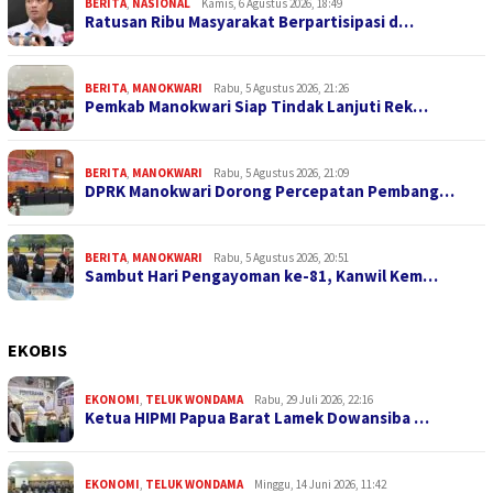
BERITA
,
NASIONAL
Kamis, 6 Agustus 2026, 18:49
Ratusan Ribu Masyarakat Berpartisipasi d…
BERITA
,
MANOKWARI
Rabu, 5 Agustus 2026, 21:26
Pemkab Manokwari Siap Tindak Lanjuti Rek…
BERITA
,
MANOKWARI
Rabu, 5 Agustus 2026, 21:09
DPRK Manokwari Dorong Percepatan Pembang…
BERITA
,
MANOKWARI
Rabu, 5 Agustus 2026, 20:51
Sambut Hari Pengayoman ke-81, Kanwil Kem…
EKOBIS
EKONOMI
,
TELUK WONDAMA
Rabu, 29 Juli 2026, 22:16
Ketua HIPMI Papua Barat Lamek Dowansiba …
EKONOMI
,
TELUK WONDAMA
Minggu, 14 Juni 2026, 11:42