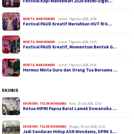
Festival Kopi Manokwari 2026 Resmi Digel…
BERITA
,
MANOKWARI
Jumat, 7 Agustus 2026, 14:08
Festival PAUD Kreatif Meriahkan HUT RI k…
BERITA
,
MANOKWARI
Jumat, 7 Agustus 2026, 14:05
Festival PAUD Kreatif, Momentum Bentuk G…
BERITA
,
MANOKWARI
Jumat, 7 Agustus 2026, 14:01
Hermus Minta Guru dan Orang Tua Bersama …
EKOBIS
EKONOMI
,
TELUK WONDAMA
Rabu, 29 Juli 2026, 22:16
Ketua HIPMI Papua Barat Lamek Dowansiba …
EKONOMI
,
TELUK WONDAMA
Minggu, 14 Juni 2026, 11:42
Jadi Sandaran Hidup ASN Wondama, DPRK S…