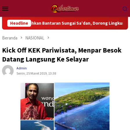
Loncat
Menu
ke
Mobile
konten
 Bersihkan Bantaran Sungai Sa’dan, Dorong Lingkungan Bebas 
Headline
Beranda
NASIONAL
Kick Off KEK Pariwisata, Menpar Besok
Datang Langsung Ke Selayar
Admin
Senin, 25 Maret 2019, 13:38