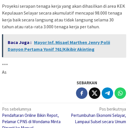
Proyeksi serapan tenaga kerja yang akan dihasilkan di area KEK
Kepulauan Selayar secara akumulatif mencapai 98.000 tenaga
kerja baik secara langsung atau tidak langsung selama 30
tahun atau rata-rata 3.000 tenaga kerja per tahun.
Baca Juga :
Mayor Inf. Misael Marthen Jenry Polii
Danyon Pertama Yonif 761/Kikibir Akinting
***
As
SEBARKAN
Navigasi
Pos sebelumnya
Pos berikutnya
Pendaftaran Online Bikin Repot,
Pertumbuhan Ekonomi Selayar,
pos
Pelamar CPNS di Wondama Minta
Lampaui Sulsel secara Umum
Diganti ke Manual