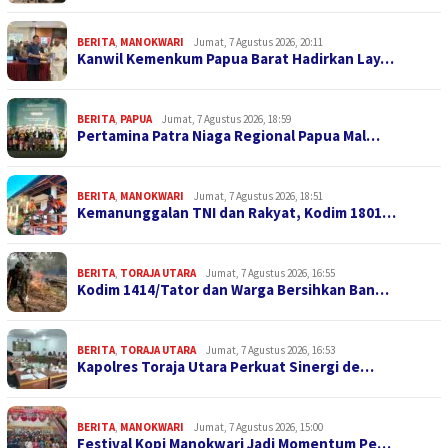
BERITA
,
MANOKWARI
Jumat, 7 Agustus 2026, 20:11
Kanwil Kemenkum Papua Barat Hadirkan Lay…
BERITA
,
PAPUA
Jumat, 7 Agustus 2026, 18:59
Pertamina Patra Niaga Regional Papua Mal…
BERITA
,
MANOKWARI
Jumat, 7 Agustus 2026, 18:51
Kemanunggalan TNI dan Rakyat, Kodim 1801…
BERITA
,
TORAJA UTARA
Jumat, 7 Agustus 2026, 16:55
Kodim 1414/Tator dan Warga Bersihkan Ban…
BERITA
,
TORAJA UTARA
Jumat, 7 Agustus 2026, 16:53
Kapolres Toraja Utara Perkuat Sinergi de…
BERITA
,
MANOKWARI
Jumat, 7 Agustus 2026, 15:00
Festival Kopi Manokwari Jadi Momentum Pe…