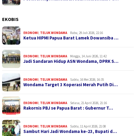
EKOBIS
EKONOMI
,
TELUK WONDAMA
Rabu, 29 Juli 2026, 22:16
Ketua HIPMI Papua Barat Lamek Dowansiba …
EKONOMI
,
TELUK WONDAMA
Minggu, 14 Juni 2026, 11:42
Jadi Sandaran Hidup ASN Wondama, DPRK S…
EKONOMI
,
TELUK WONDAMA
Sabtu, 16 Mei 2026, 16:35
Wondama Target 3 Koperasi Merah Putih Di…
EKONOMI
,
TELUK WONDAMA
Selasa, 21 April 2026, 21:16
Rakornis PBJ se Papua Barat : Gubernur T…
EKONOMI
,
TELUK WONDAMA
Sabtu, 11 April 2026, 21:08
Sambut Hari Jadi Wondama ke-23, Bupati d…