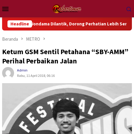
Loncat
Menu
ke
Mobile
konten
 Wondama Dilantik, Dorong Perhatian Lebih Serius Terhadap Isu
Headline
Beranda
METRO
Ketum GSM Sentil Petahana “SBY-AMM”
Perihal Perbaikan Jalan
Admin
Rabu, 11 April 2018, 06:16