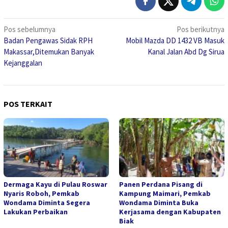
Navigasi
Pos sebelumnya
Pos berikutnya
Badan Pengawas Sidak RPH
Mobil Mazda DD 1432 VB Masuk
pos
Makassar,Ditemukan Banyak
Kanal Jalan Abd Dg Sirua
Kejanggalan
POS TERKAIT
Dermaga Kayu di Pulau Roswar
Panen Perdana Pisang di
Nyaris Roboh, Pemkab
Kampung Maimari, Pemkab
Wondama Diminta Segera
Wondama Diminta Buka
Lakukan Perbaikan
Kerjasama dengan Kabupaten
Biak