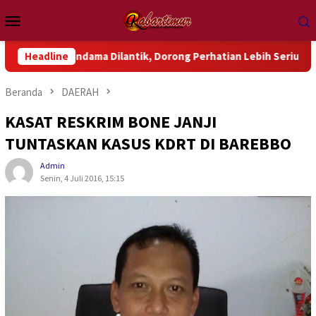
Loncat
Menu
ke
Mobile
konten
dama Dilantik, Dorong Perhatian Lebih Serius Terhadap Isu Ak
Headline
Beranda
DAERAH
KASAT RESKRIM BONE JANJI
TUNTASKAN KASUS KDRT DI BAREBBO
Admin
Senin, 4 Juli 2016, 15:15