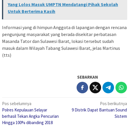
Yang Lolos Masuk UMPTN Mendatangi Pihak Sekolah
Untuk Berterima Kasih
Informasi yang di himpun Anggota di lapangan dengan rencana
pengunjung masyarakat yang berada disekitar perbatasan
Masanda Tator dan Sulawesi Barat, lokasi tersebut sudah
masuk dalam Wilayah Tabang Sulawesi Barat, jelas Martinus
(tts)
SEBARKAN
Navigasi
Pos sebelumnya
Pos berikutnya
Polres Kepulauan Selayar
9 Distrik Dapat Bantuan Sound
pos
berhasil Tekan Angka Pencurian
Sistem
Hingga 100% dibanding 2018