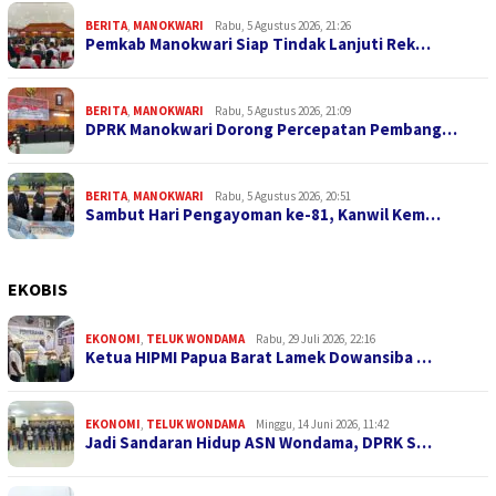
BERITA
,
MANOKWARI
Rabu, 5 Agustus 2026, 21:26
Pemkab Manokwari Siap Tindak Lanjuti Rek…
BERITA
,
MANOKWARI
Rabu, 5 Agustus 2026, 21:09
DPRK Manokwari Dorong Percepatan Pembang…
BERITA
,
MANOKWARI
Rabu, 5 Agustus 2026, 20:51
Sambut Hari Pengayoman ke-81, Kanwil Kem…
EKOBIS
EKONOMI
,
TELUK WONDAMA
Rabu, 29 Juli 2026, 22:16
Ketua HIPMI Papua Barat Lamek Dowansiba …
EKONOMI
,
TELUK WONDAMA
Minggu, 14 Juni 2026, 11:42
Jadi Sandaran Hidup ASN Wondama, DPRK S…