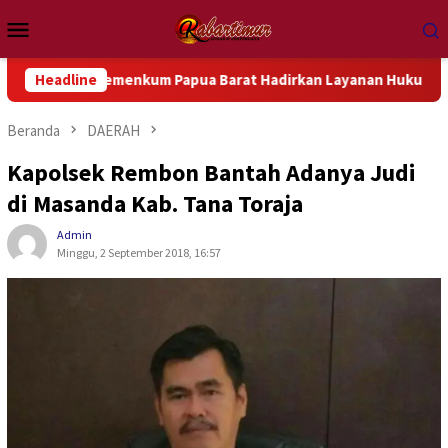
Loncat
Menu
ke
Mobile
konten
il Kemenkum Papua Barat Hadirkan Layanan Hukum Gratis dan B
Headline
Beranda
DAERAH
Kapolsek Rembon Bantah Adanya Judi
di Masanda Kab. Tana Toraja
Admin
Minggu, 2 September 2018, 16:57