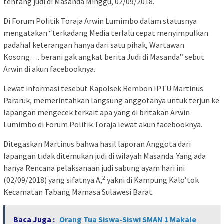
tentang judi di Masanda Minggu, 02/09/2018.
Di Forum Politik Toraja Arwin Lumimbo dalam statusnya
mengatakan “terkadang Media terlalu cepat menyimpulkan
padahal keterangan hanya dari satu pihak, Wartawan
Kosong…. berani gak angkat berita Judi di Masanda” sebut
Arwin di akun facebooknya.
Lewat informasi tesebut Kapolsek Rembon IPTU Martinus
Pararuk, memerintahkan langsung anggotanya untuk terjun ke
lapangan mengecek terkait apa yang di britakan Arwin
Lumimbo di Forum Politik Toraja lewat akun facebooknya.
Ditegaskan Martinus bahwa hasil laporan Anggota dari
lapangan tidak ditemukan judi di wilayah Masanda. Yang ada
hanya Rencana pelaksanaan judi sabung ayam hari ini
2
(02/09/2018) yang sifatnya A,
yakni di Kampung Kalo’tok
Kecamatan Tabang Mamasa Sulawesi Barat.
Baca Juga :
Orang Tua Siswa-Siswi SMAN 1 Makale