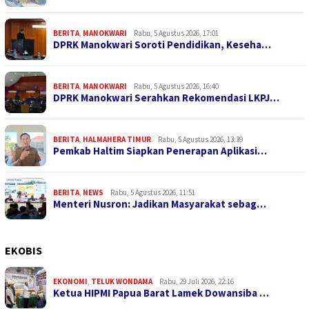
BERITA
,
MANOKWARI
Rabu, 5 Agustus 2026, 17:01
DPRK Manokwari Soroti Pendidikan, Keseha…
BERITA
,
MANOKWARI
Rabu, 5 Agustus 2026, 16:40
DPRK Manokwari Serahkan Rekomendasi LKPJ…
BERITA
,
HALMAHERA TIMUR
Rabu, 5 Agustus 2026, 13:39
Pemkab Haltim Siapkan Penerapan Aplikasi…
BERITA
,
NEWS
Rabu, 5 Agustus 2026, 11:51
Menteri Nusron: Jadikan Masyarakat sebag…
EKOBIS
EKONOMI
,
TELUK WONDAMA
Rabu, 29 Juli 2026, 22:16
Ketua HIPMI Papua Barat Lamek Dowansiba …