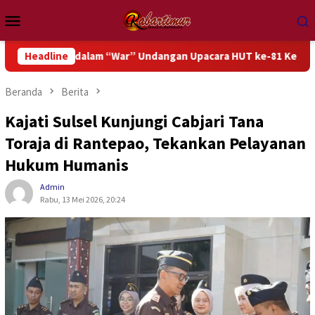
Loncat
Menu
ke
Mobile
konten
asi dalam “War” Undangan Upacara HUT ke-81 Kemerdekaan RI
Headline
Beranda
Berita
Kajati Sulsel Kunjungi Cabjari Tana
Toraja di Rantepao, Tekankan Pelayanan
Hukum Humanis
Admin
Rabu, 13 Mei 2026, 20:24