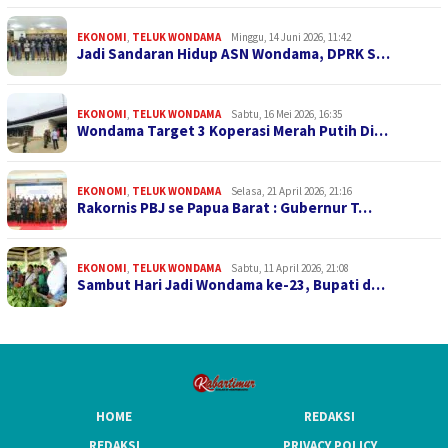
EKONOMI
,
TELUK WONDAMA
Minggu, 14 Juni 2026, 11:42
Jadi Sandaran Hidup ASN Wondama, DPRK S…
EKONOMI
,
TELUK WONDAMA
Sabtu, 16 Mei 2026, 16:35
Wondama Target 3 Koperasi Merah Putih Di…
EKONOMI
,
TELUK WONDAMA
Selasa, 21 April 2026, 21:16
Rakornis PBJ se Papua Barat : Gubernur T…
EKONOMI
,
TELUK WONDAMA
Sabtu, 11 April 2026, 21:08
Sambut Hari Jadi Wondama ke-23, Bupati d…
HOME
REDAKSI
REDAKSI
PRIVACY POLICY