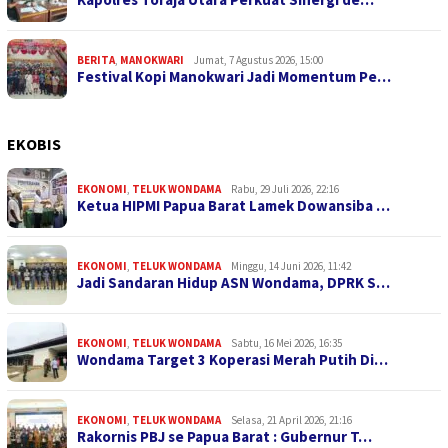
BERITA
,
MANOKWARI
Jumat, 7 Agustus 2026, 15:00
Festival Kopi Manokwari Jadi Momentum Pe…
EKOBIS
EKONOMI
,
TELUK WONDAMA
Rabu, 29 Juli 2026, 22:16
Ketua HIPMI Papua Barat Lamek Dowansiba …
EKONOMI
,
TELUK WONDAMA
Minggu, 14 Juni 2026, 11:42
Jadi Sandaran Hidup ASN Wondama, DPRK S…
EKONOMI
,
TELUK WONDAMA
Sabtu, 16 Mei 2026, 16:35
Wondama Target 3 Koperasi Merah Putih Di…
EKONOMI
,
TELUK WONDAMA
Selasa, 21 April 2026, 21:16
Rakornis PBJ se Papua Barat : Gubernur T…