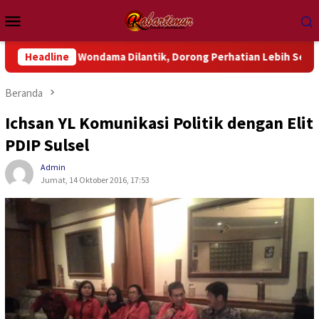
Loncat
Menu
ke
Mobile
konten
eluk Wondama Dilantik, Dorong Perhatian Lebih Serius Terhadap
Headline
Beranda
Ichsan YL Komunikasi Politik dengan Elit
PDIP Sulsel
Admin
Jumat, 14 Oktober 2016, 17:53