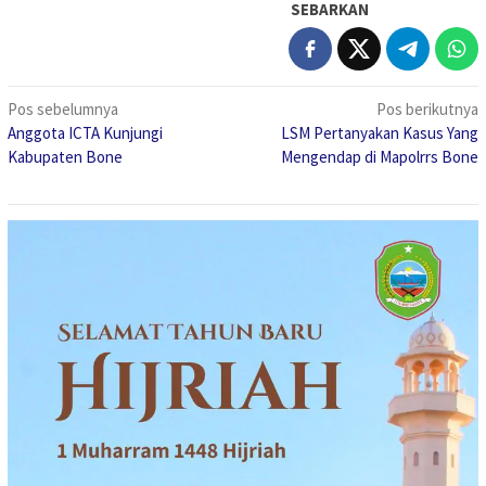
SEBARKAN
Navigasi
Pos sebelumnya
Pos berikutnya
Anggota ICTA Kunjungi
LSM Pertanyakan Kasus Yang
pos
Kabupaten Bone
Mengendap di Mapolrrs Bone