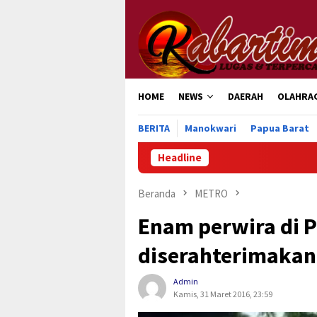
Loncat
ke
konten
HOME
NEWS
DAERAH
OLAHRA
BERITA
Manokwari
Papua Barat
Headline
Beranda
METRO
Enam perwira di 
diserahterimakan
Admin
Kamis, 31 Maret 2016, 23:59