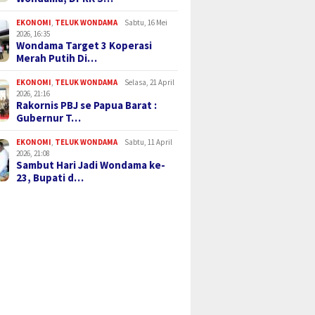
EKONOMI
,
TELUK WONDAMA
Sabtu, 16 Mei
2026, 16:35
Wondama Target 3 Koperasi
Merah Putih Di…
EKONOMI
,
TELUK WONDAMA
Selasa, 21 April
2026, 21:16
Rakornis PBJ se Papua Barat :
Gubernur T…
EKONOMI
,
TELUK WONDAMA
Sabtu, 11 April
2026, 21:08
Sambut Hari Jadi Wondama ke-
23, Bupati d…