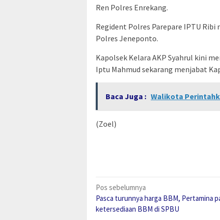
Ren Polres Enrekang.
Regident Polres Parepare IPTU Ribi
Polres Jeneponto.
Kapolsek Kelara AKP Syahrul kini 
Iptu Mahmud sekarang menjabat Ka
Baca Juga :
Walikota Perintahk
(Zoel)
Navigasi
Pos sebelumnya
Pasca turunnya harga BBM, Pertamina p
pos
ketersediaan BBM di SPBU