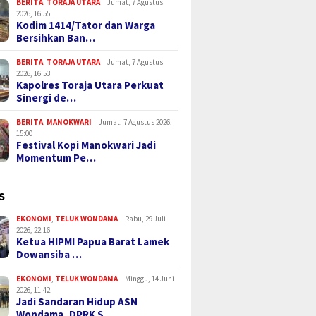
BERITA
,
TORAJA UTARA
Jumat, 7 Agustus
2026, 16:55
Kodim 1414/Tator dan Warga
Bersihkan Ban…
BERITA
,
TORAJA UTARA
Jumat, 7 Agustus
2026, 16:53
Kapolres Toraja Utara Perkuat
Sinergi de…
BERITA
,
MANOKWARI
Jumat, 7 Agustus 2026,
15:00
Festival Kopi Manokwari Jadi
Momentum Pe…
S
EKONOMI
,
TELUK WONDAMA
Rabu, 29 Juli
2026, 22:16
Ketua HIPMI Papua Barat Lamek
Dowansiba …
EKONOMI
,
TELUK WONDAMA
Minggu, 14 Juni
2026, 11:42
Jadi Sandaran Hidup ASN
Wondama, DPRK S…