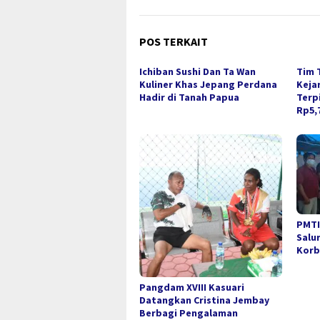
POS TERKAIT
Ichiban Sushi Dan Ta Wan
Tim 
Kuliner Khas Jepang Perdana
Keja
Hadir di Tanah Papua
Terp
Rp5,7
PMTI
Salu
Korb
Pangdam XVIII Kasuari
Datangkan Cristina Jembay
Berbagi Pengalaman