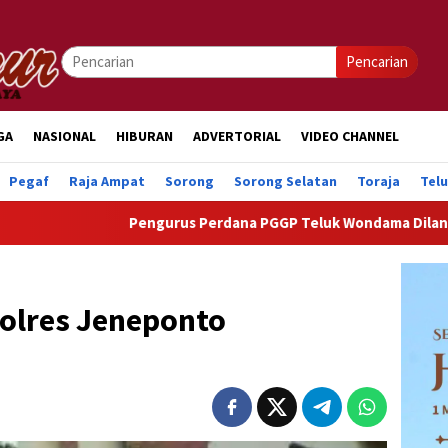
Pencarian
GA
NASIONAL
HIBURAN
ADVERTORIAL
VIDEO CHANNEL
Pegaf
Raja Ampat
Sorong
Sorong Selatan
Toraja
Tel
Pengurus Perdana PGGP Teluk Wondama Dilantik, Dorong Pe
Polres Jeneponto