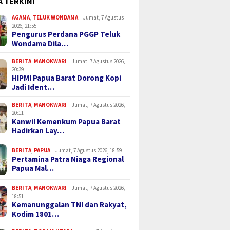
A TERKINI
AGAMA
,
TELUK WONDAMA
Jumat, 7 Agustus
2026, 21:55
Pengurus Perdana PGGP Teluk
Wondama Dila…
BERITA
,
MANOKWARI
Jumat, 7 Agustus 2026,
20:39
HIPMI Papua Barat Dorong Kopi
Jadi Ident…
BERITA
,
MANOKWARI
Jumat, 7 Agustus 2026,
20:11
Kanwil Kemenkum Papua Barat
Hadirkan Lay…
BERITA
,
PAPUA
Jumat, 7 Agustus 2026, 18:59
Pertamina Patra Niaga Regional
Papua Mal…
BERITA
,
MANOKWARI
Jumat, 7 Agustus 2026,
18:51
Kemanunggalan TNI dan Rakyat,
Kodim 1801…