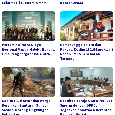
Lokomotif Ekonomi UMKM
Bazaar UMKM
Pertamina Patra Niaga
Kemanunggalan TNI dan
Regional Papua Maluku Borong
Rakyat, Kodim 1801/Manokwari
Lima Penghargaan ISRA 2026
Rehab SMKS Kesehatan
Terpadu
Kodim 1414/Tator dan Warga
Kapolres Toraja Utara Perkuat
Bersihkan Bantaran Sungai
Sinergi dengan DPRD,
Sa’dan, Dorong Lingkungan
Tegaskan Komitmen Berantas
Bebas Sampah
Penyakit Sosial