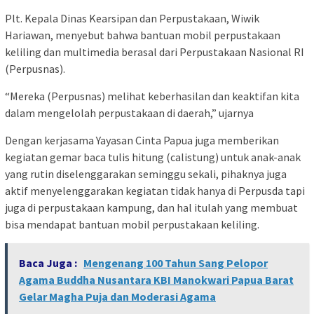
Plt. Kepala Dinas Kearsipan dan Perpustakaan, Wiwik
Hariawan, menyebut bahwa bantuan mobil perpustakaan
keliling dan multimedia berasal dari Perpustakaan Nasional RI
(Perpusnas).
“Mereka (Perpusnas) melihat keberhasilan dan keaktifan kita
dalam mengelolah perpustakaan di daerah,” ujarnya
Dengan kerjasama Yayasan Cinta Papua juga memberikan
kegiatan gemar baca tulis hitung (calistung) untuk anak-anak
yang rutin diselenggarakan seminggu sekali, pihaknya juga
aktif menyelenggarakan kegiatan tidak hanya di Perpusda tapi
juga di perpustakaan kampung, dan hal itulah yang membuat
bisa mendapat bantuan mobil perpustakaan keliling.
Baca Juga :
Mengenang 100 Tahun Sang Pelopor
Agama Buddha Nusantara KBI Manokwari Papua Barat
Gelar Magha Puja dan Moderasi Agama