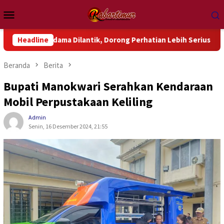
Loncat
Menu
ke
Mobile
konten
dama Dilantik, Dorong Perhatian Lebih Serius Terhadap Isu Ak
Headline
Beranda
Berita
Bupati Manokwari Serahkan Kendaraan
Mobil Perpustakaan Keliling
Admin
Senin, 16 Desember 2024, 21:55