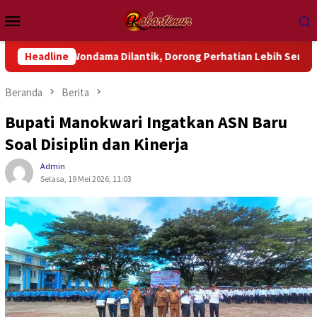
Loncat
Menu
ke
Mobile
konten
k Wondama Dilantik, Dorong Perhatian Lebih Serius Terhadap Is
Headline
Beranda
Berita
Bupati Manokwari Ingatkan ASN Baru
Soal Disiplin dan Kinerja
Admin
Selasa, 19 Mei 2026, 11:03