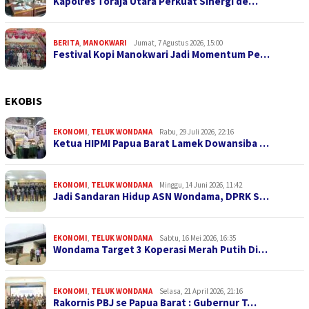
Kapolres Toraja Utara Perkuat Sinergi de…
BERITA
,
MANOKWARI
Jumat, 7 Agustus 2026, 15:00
Festival Kopi Manokwari Jadi Momentum Pe…
EKOBIS
EKONOMI
,
TELUK WONDAMA
Rabu, 29 Juli 2026, 22:16
Ketua HIPMI Papua Barat Lamek Dowansiba …
EKONOMI
,
TELUK WONDAMA
Minggu, 14 Juni 2026, 11:42
Jadi Sandaran Hidup ASN Wondama, DPRK S…
EKONOMI
,
TELUK WONDAMA
Sabtu, 16 Mei 2026, 16:35
Wondama Target 3 Koperasi Merah Putih Di…
EKONOMI
,
TELUK WONDAMA
Selasa, 21 April 2026, 21:16
Rakornis PBJ se Papua Barat : Gubernur T…