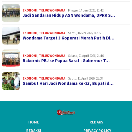
EKONOMI
,
TELUK WONDAMA
Minggu, 14 Juni 2026, 11:42
Jadi Sandaran Hidup ASN Wondama, DPRK S…
EKONOMI
,
TELUK WONDAMA
Sabtu, 16 Mei 2026, 16:35
Wondama Target 3 Koperasi Merah Putih Di…
EKONOMI
,
TELUK WONDAMA
Selasa, 21 April 2026, 21:16
Rakornis PBJ se Papua Barat : Gubernur T…
EKONOMI
,
TELUK WONDAMA
Sabtu, 11 April 2026, 21:08
Sambut Hari Jadi Wondama ke-23, Bupati d…
HOME
REDAKSI
REDAKSI
PRIVACY POLICY