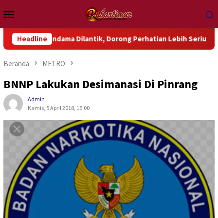
Loncat
Menu
ke
Mobile
konten
ndama Dilantik, Dorong Perhatian Lebih Serius Terhadap Isu Ak
Headline
Beranda
METRO
BNNP Lakukan Desimanasi Di Pinrang
Admin
Kamis, 5 April 2018, 15:00