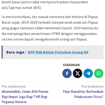
buruh kasar justru tidak memprioritaskan masyarakat
asli,”ujarnya Jumat (8/6).
Ia mencontohkan, tes masuk tamtama dan bintara di Papua
Barat sejak 2014-2018 terbukti banyak anak-anak asli Papua
yang gugur lantaran tidak memenuhi Syarat. Oleh karena itu
dia menyangsikan penerimaan CPNS dengan menggunakan
sistem online dapat mengakomodir orang asli Papua.
Baca Juga :
DPP PAN Belum Putuskan Usung NA
SEBARKAN
Navigasi
Pos sebelumnya
Pos berikutnya
Alhamdulillah, Selain ASN Pemda
Filep Wamafma: Berhasilkah
pos
Raja Ampat Juga Bagi THR Bagi
Pelaksanaan Otsus?
Pegawai Honorer