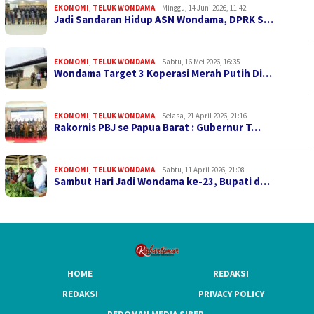
EKONOMI
,
TELUK WONDAMA
Minggu, 14 Juni 2026, 11:42
Jadi Sandaran Hidup ASN Wondama, DPRK S…
EKONOMI
,
TELUK WONDAMA
Sabtu, 16 Mei 2026, 16:35
Wondama Target 3 Koperasi Merah Putih Di…
EKONOMI
,
TELUK WONDAMA
Selasa, 21 April 2026, 21:16
Rakornis PBJ se Papua Barat : Gubernur T…
EKONOMI
,
TELUK WONDAMA
Sabtu, 11 April 2026, 21:08
Sambut Hari Jadi Wondama ke-23, Bupati d…
HOME
REDAKSI
REDAKSI
PRIVACY POLICY