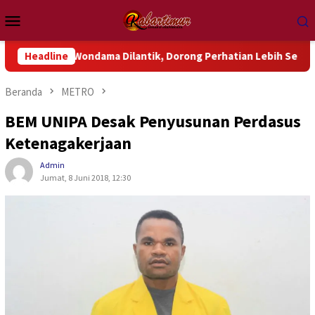
Loncat
Menu
ke
Mobile
konten
k Wondama Dilantik, Dorong Perhatian Lebih Serius Terhadap Is
Headline
Beranda
METRO
BEM UNIPA Desak Penyusunan Perdasus
Ketenagakerjaan
Admin
Jumat, 8 Juni 2018, 12:30