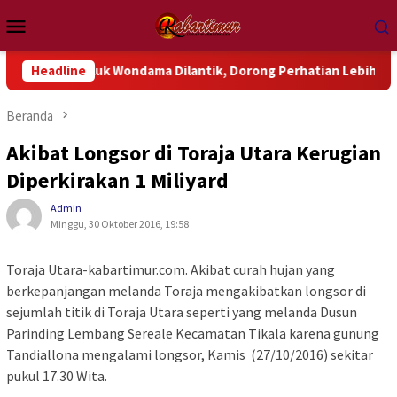
Loncat
Menu
ke
Mobile
konten
P Teluk Wondama Dilantik, Dorong Perhatian Lebih Serius Terha
Headline
Beranda
Akibat Longsor di Toraja Utara Kerugian
Diperkirakan 1 Miliyard
Admin
Minggu, 30 Oktober 2016, 19:58
Toraja Utara-kabartimur.com. Akibat curah hujan yang
berkepanjangan melanda Toraja mengakibatkan longsor di
sejumlah titik di Toraja Utara seperti yang melanda Dusun
Parinding Lembang Sereale Kecamatan Tikala karena gunung
Tandiallona mengalami longsor, Kamis (27/10/2016) sekitar
pukul 17.30 Wita.