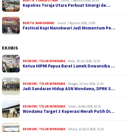
BERITA
,
TORAJA UTARA
Jumat, 7 Agustus 2026, 16:53
Kapolres Toraja Utara Perkuat Sinergi de…
BERITA
,
MANOKWARI
Jumat, 7 Agustus 2026, 15:00
Festival Kopi Manokwari Jadi Momentum Pe…
EKOBIS
EKONOMI
,
TELUK WONDAMA
Rabu, 29 Juli 2026, 22:16
Ketua HIPMI Papua Barat Lamek Dowansiba …
EKONOMI
,
TELUK WONDAMA
Minggu, 14 Juni 2026, 11:42
Jadi Sandaran Hidup ASN Wondama, DPRK S…
EKONOMI
,
TELUK WONDAMA
Sabtu, 16 Mei 2026, 16:35
Wondama Target 3 Koperasi Merah Putih Di…
EKONOMI
,
TELUK WONDAMA
Selasa, 21 April 2026, 21:16