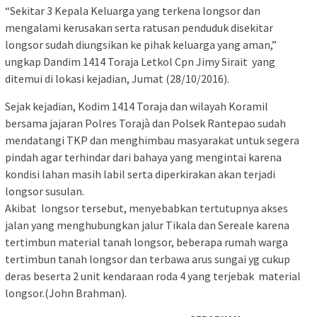
“Sekitar 3 Kepala Keluarga yang terkena longsor dan
mengalami kerusakan serta ratusan penduduk disekitar
longsor sudah diungsikan ke pihak keluarga yang aman,”
ungkap Dandim 1414 Toraja Letkol Cpn Jimy Sirait yang
ditemui di lokasi kejadian, Jumat (28/10/2016).
Sejak kejadian, Kodim 1414 Toraja dan wilayah Koramil
bersama jajaran Polres Torajà dan Polsek Rantepao sudah
mendatangi TKP dan menghimbau masyarakat untuk segera
pindah agar terhindar dari bahaya yang mengintai karena
kondisi lahan masih labil serta diperkirakan akan terjadi
longsor susulan.
Akibat longsor tersebut, menyebabkan tertutupnya akses
jalan yang menghubungkan jalur Tikala dan Sereale karena
tertimbun material tanah longsor, beberapa rumah warga
tertimbun tanah longsor dan terbawa arus sungai yg cukup
deras beserta 2 unit kendaraan roda 4 yang terjebak material
longsor.(John Brahman).