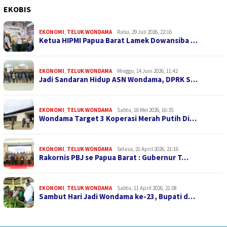
EKOBIS
EKONOMI
,
TELUK WONDAMA
Rabu, 29 Juli 2026, 22:16
Ketua HIPMI Papua Barat Lamek Dowansiba …
EKONOMI
,
TELUK WONDAMA
Minggu, 14 Juni 2026, 11:42
Jadi Sandaran Hidup ASN Wondama, DPRK S…
EKONOMI
,
TELUK WONDAMA
Sabtu, 16 Mei 2026, 16:35
Wondama Target 3 Koperasi Merah Putih Di…
EKONOMI
,
TELUK WONDAMA
Selasa, 21 April 2026, 21:16
Rakornis PBJ se Papua Barat : Gubernur T…
EKONOMI
,
TELUK WONDAMA
Sabtu, 11 April 2026, 21:08
Sambut Hari Jadi Wondama ke-23, Bupati d…