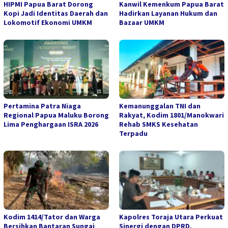
HIPMI Papua Barat Dorong
Kanwil Kemenkum Papua Barat
Kopi Jadi Identitas Daerah dan
Hadirkan Layanan Hukum dan
Lokomotif Ekonomi UMKM
Bazaar UMKM
Pertamina Patra Niaga
Kemanunggalan TNI dan
Regional Papua Maluku Borong
Rakyat, Kodim 1801/Manokwari
Lima Penghargaan ISRA 2026
Rehab SMKS Kesehatan
Terpadu
Kodim 1414/Tator dan Warga
Kapolres Toraja Utara Perkuat
Bersihkan Bantaran Sungai
Sinergi dengan DPRD,