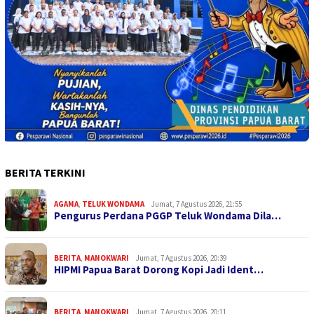
BERITA TERKINI
AGAMA
,
TELUK WONDAMA
Jumat, 7 Agustus 2026, 21:55
Pengurus Perdana PGGP Teluk Wondama Dila…
BERITA
,
MANOKWARI
Jumat, 7 Agustus 2026, 20:39
HIPMI Papua Barat Dorong Kopi Jadi Ident…
BERITA
,
MANOKWARI
Jumat, 7 Agustus 2026, 20:11