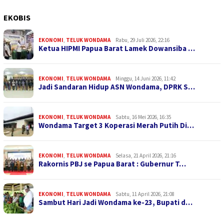
EKOBIS
EKONOMI
,
TELUK WONDAMA
Rabu, 29 Juli 2026, 22:16
Ketua HIPMI Papua Barat Lamek Dowansiba …
EKONOMI
,
TELUK WONDAMA
Minggu, 14 Juni 2026, 11:42
Jadi Sandaran Hidup ASN Wondama, DPRK S…
EKONOMI
,
TELUK WONDAMA
Sabtu, 16 Mei 2026, 16:35
Wondama Target 3 Koperasi Merah Putih Di…
EKONOMI
,
TELUK WONDAMA
Selasa, 21 April 2026, 21:16
Rakornis PBJ se Papua Barat : Gubernur T…
EKONOMI
,
TELUK WONDAMA
Sabtu, 11 April 2026, 21:08
Sambut Hari Jadi Wondama ke-23, Bupati d…