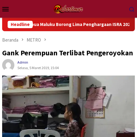
Loncat
Menu
ke
Mobile
konten
 Papua Maluku Borong Lima Penghargaan ISRA 2026
Headline
Kemanu
Beranda
METRO
Gank Perempuan Terlibat Pengeroyokan
Admin
Selasa, 5 Maret 2019, 15:04