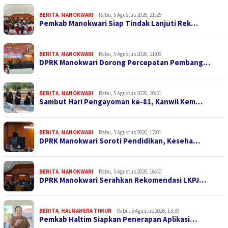
BERITA
,
MANOKWARI
Rabu, 5 Agustus 2026, 21:26
Pemkab Manokwari Siap Tindak Lanjuti Rek…
BERITA
,
MANOKWARI
Rabu, 5 Agustus 2026, 21:09
DPRK Manokwari Dorong Percepatan Pembang…
BERITA
,
MANOKWARI
Rabu, 5 Agustus 2026, 20:51
Sambut Hari Pengayoman ke-81, Kanwil Kem…
BERITA
,
MANOKWARI
Rabu, 5 Agustus 2026, 17:01
DPRK Manokwari Soroti Pendidikan, Keseha…
BERITA
,
MANOKWARI
Rabu, 5 Agustus 2026, 16:40
DPRK Manokwari Serahkan Rekomendasi LKPJ…
BERITA
,
HALMAHERA TIMUR
Rabu, 5 Agustus 2026, 13:39
Pemkab Haltim Siapkan Penerapan Aplikasi…