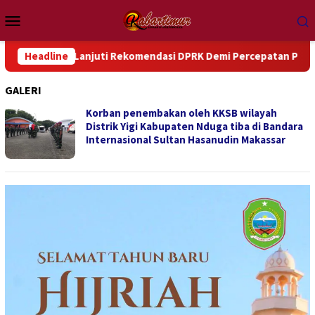
Loncat
Menu
ke
Mobile
konten
Tindak Lanjuti Rekomendasi DPRK Demi Percepatan Pembangun
Headline
GALERI
Korban penembakan oleh KKSB wilayah
Distrik Yigi Kabupaten Nduga tiba di Bandara
Internasional Sultan Hasanudin Makassar