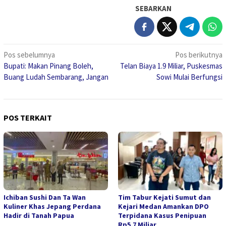
SEBARKAN
Navigasi
Pos sebelumnya
Pos berikutnya
Bupati: Makan Pinang Boleh,
Telan Biaya 1.9 Miliar, Puskesmas
pos
Buang Ludah Sembarang, Jangan
Sowi Mulai Berfungsi
POS TERKAIT
Ichiban Sushi Dan Ta Wan
Tim Tabur Kejati Sumut dan
Kuliner Khas Jepang Perdana
Kejari Medan Amankan DPO
Hadir di Tanah Papua
Terpidana Kasus Penipuan
Rp5,7 Miliar