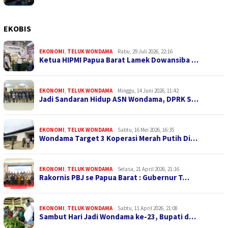
EKOBIS
EKONOMI
,
TELUK WONDAMA
Rabu, 29 Juli 2026, 22:16
Ketua HIPMI Papua Barat Lamek Dowansiba …
EKONOMI
,
TELUK WONDAMA
Minggu, 14 Juni 2026, 11:42
Jadi Sandaran Hidup ASN Wondama, DPRK S…
EKONOMI
,
TELUK WONDAMA
Sabtu, 16 Mei 2026, 16:35
Wondama Target 3 Koperasi Merah Putih Di…
EKONOMI
,
TELUK WONDAMA
Selasa, 21 April 2026, 21:16
Rakornis PBJ se Papua Barat : Gubernur T…
EKONOMI
,
TELUK WONDAMA
Sabtu, 11 April 2026, 21:08
Sambut Hari Jadi Wondama ke-23, Bupati d…