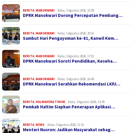
BERITA
,
MANOKWARI
Rabu, 5 Agustus 2026, 21:09
DPRK Manokwari Dorong Percepatan Pembang…
BERITA
,
MANOKWARI
Rabu, 5 Agustus 2026, 20:51
Sambut Hari Pengayoman ke-81, Kanwil Kem…
BERITA
,
MANOKWARI
Rabu, 5 Agustus 2026, 17:01
DPRK Manokwari Soroti Pendidikan, Keseha…
BERITA
,
MANOKWARI
Rabu, 5 Agustus 2026, 16:40
DPRK Manokwari Serahkan Rekomendasi LKPJ…
BERITA
,
HALMAHERA TIMUR
Rabu, 5 Agustus 2026, 13:39
Pemkab Haltim Siapkan Penerapan Aplikasi…
BERITA
,
NEWS
Rabu, 5 Agustus 2026, 11:51
Menteri Nusron: Jadikan Masyarakat sebag…