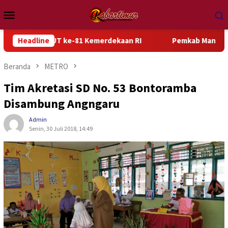
Loncat
Menu
ke
Mobile
konten
a HUT ke-81 Kemerdekaan RI
Headline
Pemkab Manokwari Siap Tin
Beranda
METRO
Tim Akretasi SD No. 53 Bontoramba
Disambung Angngaru
Admin
Senin, 30 Juli 2018, 14:49