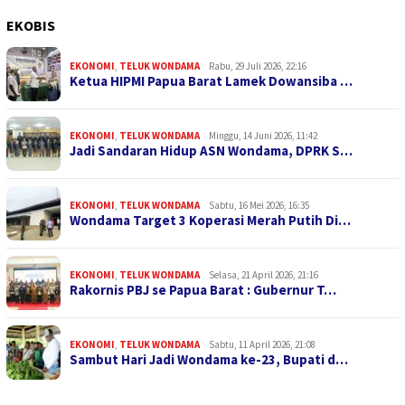
EKOBIS
EKONOMI
,
TELUK WONDAMA
Rabu, 29 Juli 2026, 22:16
Ketua HIPMI Papua Barat Lamek Dowansiba …
EKONOMI
,
TELUK WONDAMA
Minggu, 14 Juni 2026, 11:42
Jadi Sandaran Hidup ASN Wondama, DPRK S…
EKONOMI
,
TELUK WONDAMA
Sabtu, 16 Mei 2026, 16:35
Wondama Target 3 Koperasi Merah Putih Di…
EKONOMI
,
TELUK WONDAMA
Selasa, 21 April 2026, 21:16
Rakornis PBJ se Papua Barat : Gubernur T…
EKONOMI
,
TELUK WONDAMA
Sabtu, 11 April 2026, 21:08
Sambut Hari Jadi Wondama ke-23, Bupati d…