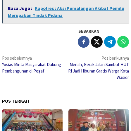
Baca Juga :
Kapolres : Aksi Pemalangan Akibat Pemilu
Merupakan Tindak Pidana
SEBARKAN
Navigasi
Pos sebelumnya
Pos berikutnya
Yosias Minta Masyarakat Dukung
Meriah, Gerak Jalan Sambut HUT
pos
Pembangunan di Pegaf
RI Jadi Hiburan Gratis Warga Kota
Wasior
POS TERKAIT