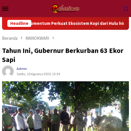
Loncat
Menu
ke
Mobile
konten
di Momentum Perkuat Ekosistem Kopi dari Hulu hingga Hilir
Headline
Beranda
MANOKWARI
Tahun Ini, Gubernur Berkurban 63 Ekor
Sapi
Admin
Sabtu, 10 Agustus 2019, 13:39