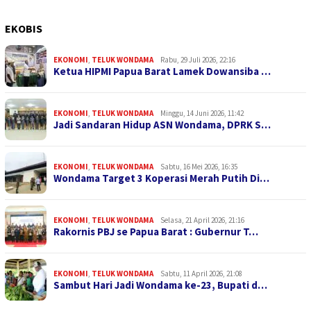
EKOBIS
EKONOMI
,
TELUK WONDAMA
Rabu, 29 Juli 2026, 22:16
Ketua HIPMI Papua Barat Lamek Dowansiba …
EKONOMI
,
TELUK WONDAMA
Minggu, 14 Juni 2026, 11:42
Jadi Sandaran Hidup ASN Wondama, DPRK S…
EKONOMI
,
TELUK WONDAMA
Sabtu, 16 Mei 2026, 16:35
Wondama Target 3 Koperasi Merah Putih Di…
EKONOMI
,
TELUK WONDAMA
Selasa, 21 April 2026, 21:16
Rakornis PBJ se Papua Barat : Gubernur T…
EKONOMI
,
TELUK WONDAMA
Sabtu, 11 April 2026, 21:08
Sambut Hari Jadi Wondama ke-23, Bupati d…