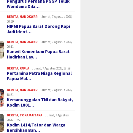
Pengurus Perdana PGGP Teluk
Wondama Dila…
BERITA
,
MANOKWARI
Jumat, 7 Agustus 2026,
20:39
HIPMI Papua Barat Dorong Kopi
Jadi Ident…
BERITA
,
MANOKWARI
Jumat, 7 Agustus 2026,
20:11
Kanwil Kemenkum Papua Barat
Hadirkan Lay…
BERITA
,
PAPUA
Jumat, 7 Agustus 2026, 18:59
Pertamina Patra Niaga Regional
Papua Mal…
BERITA
,
MANOKWARI
Jumat, 7 Agustus 2026,
18:51
Kemanunggalan TNI dan Rakyat,
Kodim 1801…
BERITA
,
TORAJA UTARA
Jumat, 7 Agustus
2026, 16:55
Kodim 1414/Tator dan Warga
Bersihkan Ban…