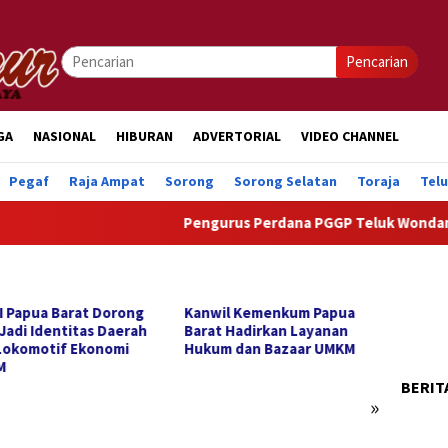
Pencarian
GA
NASIONAL
HIBURAN
ADVERTORIAL
VIDEO CHANNEL
Pegaf
Raja Ampat
Sorong
Sorong Selatan
Toraja
Tel
Pengurus Perdana PGGP Teluk Wondama Dilan
I Papua Barat Dorong
Kanwil Kemenkum Papua
Pertam
 Jadi Identitas Daerah
Barat Hadirkan Layanan
Region
Lokomotif Ekonomi
Hukum dan Bazaar UMKM
Boron
M
ISRA 2
BERIT
»