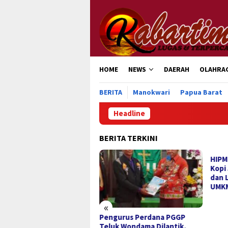
Loncat
ke
konten
HOME
NEWS
DAERAH
OLAHRA
BERITA
Manokwari
Papua Barat
Headline
BERITA TERKINI
tival Kopi Manokwari Jadi
HIPM
mentum Perkuat
Kopi
sistem Kopi dari Hulu
dan 
gga Hilir
UMK
«
Pengurus Perdana PGGP
Teluk Wondama Dilantik,