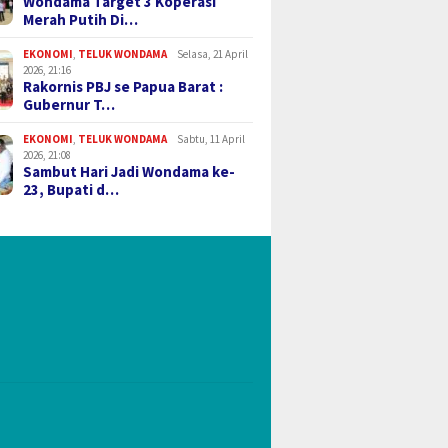
Wondama Target 3 Koperasi
Merah Putih Di…
EKONOMI
,
TELUK WONDAMA
Selasa, 21 April
2026, 21:16
Rakornis PBJ se Papua Barat :
Gubernur T…
EKONOMI
,
TELUK WONDAMA
Sabtu, 11 April
2026, 21:08
Sambut Hari Jadi Wondama ke-
23, Bupati d…