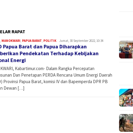
GELAR RAPAT
,
MANOKWARI
,
PAPUA BARAT
,
POLITIK
Admin
Jumat, 30 September 2022, 10:34
 Papua Barat dan Papua Diharapkan
erikan Pendekatan Terhadap Kebijakan
onal Energi
WARI, Kabartimur.com- Dalam Rangka Percepatan
sunan Dan Penetapan PERDA Rencana Umum Energi Daerah
) Provinsi Papua Barat, komisi IV dan Bapemperda DPR PB
n Dewan […]