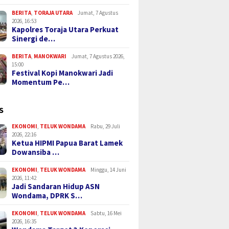
BERITA
,
TORAJA UTARA
Jumat, 7 Agustus
2026, 16:53
Kapolres Toraja Utara Perkuat
Sinergi de…
BERITA
,
MANOKWARI
Jumat, 7 Agustus 2026,
15:00
Festival Kopi Manokwari Jadi
Momentum Pe…
S
EKONOMI
,
TELUK WONDAMA
Rabu, 29 Juli
2026, 22:16
Ketua HIPMI Papua Barat Lamek
Dowansiba …
EKONOMI
,
TELUK WONDAMA
Minggu, 14 Juni
2026, 11:42
Jadi Sandaran Hidup ASN
Wondama, DPRK S…
EKONOMI
,
TELUK WONDAMA
Sabtu, 16 Mei
2026, 16:35