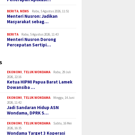
BERITA
,
NEWS
Rabu, 5 Agustus 2026, 11:51
Menteri Nusron: Jadikan
Masyarakat sebag…
BERITA
Rabu, 5 Agustus 2026, 11:43
Menteri Nusron Dorong
Percepatan Sertipi…
S
EKONOMI
,
TELUK WONDAMA
Rabu, 29 Juli
2026, 22:16
Ketua HIPMI Papua Barat Lamek
Dowansiba …
EKONOMI
,
TELUK WONDAMA
Minggu, 14 Juni
2026, 11:42
Jadi Sandaran Hidup ASN
Wondama, DPRK S…
EKONOMI
,
TELUK WONDAMA
Sabtu, 16 Mei
2026, 16:35
Wondama Target 3 Koperasi