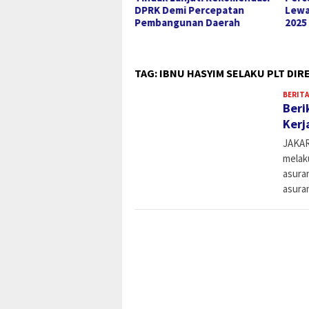
ah Ibadah di NTT,
DPRK Demi Percepatan
Lewa
getkan Jadi Kado Natal
Pembangunan Daerah
2025
i Masyarakat
TAG:
IBNU HASYIM SELAKU PLT DI
BERITA
Beri
Kerj
JAKAR
melak
asura
asuran