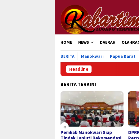
Loncat
ke
konten
HOME
NEWS
DAERAH
OLAHRA
BERITA
Manokwari
Papua Barat
Headline
BERITA TERKINI
«
teri Nusron Dorong
Pemkab Manokwari Siap
DPRK
cepatan Sertipikasi
Tindak Lanjuti Rekomendasi
Perc