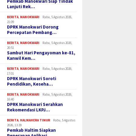
Pemkab Manokwari Siap Tindak
 Infrastruktur dalam
2025, Jadi Acuan
PERDAN
Lanjuti Rek…
endasi LKPJ Bupati
Perencanaan dan Anggaran
Penggun
Daerah
Transpa
BERITA
,
MANOKWARI
Rabu, 5 Agustus 2026,
21:09
DPRK Manokwari Dorong
Percepatan Pembang…
BERITA
,
MANOKWARI
Rabu, 5 Agustus 2026,
20:51
Sambut Hari Pengayoman ke-81,
Kanwil Kem…
BERITA
,
MANOKWARI
Rabu, 5 Agustus 2026,
17:01
DPRK Manokwari Soroti
Pendidikan, Keseha…
BERITA
,
MANOKWARI
Rabu, 5 Agustus 2026,
16:40
DPRK Manokwari Serahkan
Rekomendasi LKPJ…
BERITA
,
HALMAHERA TIMUR
Rabu, 5 Agustus
2026, 13:39
Pemkab Haltim Siapkan
Penerapan Aplikasi…