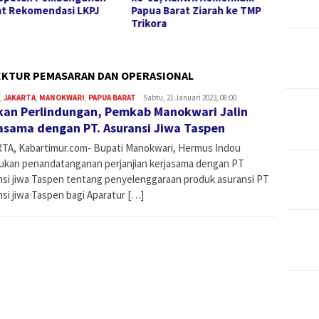
t Rekomendasi LKPJ
Papua Barat Ziarah ke TMP
hingga
Trikora
Rekom
2025
REKTUR PEMASARAN DAN OPERASIONAL
,
JAKARTA
,
MANOKWARI
,
PAPUA BARAT
Admin
Sabtu, 21 Januari 2023, 08:00
kan Perlindungan, Pemkab Manokwari Jalin
asama dengan PT. Asuransi Jiwa Taspen
TA, Kabartimur.com- Bupati Manokwari, Hermus Indou
ukan penandatanganan perjanjian kerjasama dengan PT
nsi jiwa Taspen tentang penyelenggaraan produk asuransi PT
si jiwa Taspen bagi Aparatur […]