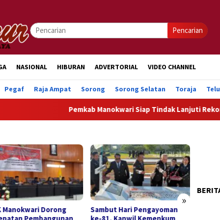
Pencarian
GA
NASIONAL
HIBURAN
ADVERTORIAL
VIDEO CHANNEL
Pegaf
Raja Ampat
Sorong
Sorong Selatan
Toraja
Tel
Pemkab Manokwari Siap Tindak Lanjuti Rekomen
BERIT
»
 Manokwari Dorong
Sambut Hari Pengayoman
DPRK 
epatan Pembangunan
ke-81, Kanwil Kemenkum
Pendi