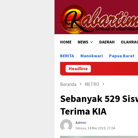
Loncat
ke
konten
HOME
NEWS
DAERAH
OLAHRA
BERITA
Manokwari
Papua Barat
Headline
Penguru
Beranda
METRO
Sebanyak 529 Sis
Terima KIA
Admin
Selasa, 14 Mei 2019, 17:04