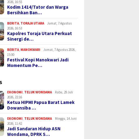
2026, 16:55
Kodim 1414/Tator dan Warga
Bersihkan Ban…
BERITA
,
TORAJA UTARA
Jumat, 7 Agustus
2026, 16:53
Kapolres Toraja Utara Perkuat
Sinergi de…
BERITA
,
MANOKWARI
Jumat, 7 Agustus 2026,
15:00
Festival Kopi Manokwari Jadi
Momentum Pe…
S
EKONOMI
,
TELUK WONDAMA
Rabu, 29 Juli
2026, 22:16
Ketua HIPMI Papua Barat Lamek
Dowansiba …
EKONOMI
,
TELUK WONDAMA
Minggu, 14 Juni
2026, 11:42
Jadi Sandaran Hidup ASN
Wondama, DPRK S…