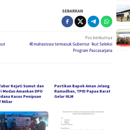
SEBARKAN
Pos berikutnya
kut
40 mahasiswa termasuk Gubernur Ikut Seleksi
Program Pascasarjana
Tabur Kejati Sumut dan
Pastikan Bapok Aman Jelang
ri Medan Amankan DPO
Ramadhan, TPID Papua Barat
idana Kasus Penipuan
Gelar HLM
 Miliar