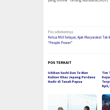
Navigasi
Pos sebelumnya
Ketua MUI Selayar, Ajak Masyarakat Tak i
pos
“People Power”
POS TERKAIT
Ichiban Sushi Dan Ta Wan
Tim 
Kuliner Khas Jepang Perdana
Keja
Hadir di Tanah Papua
Terp
Rp5,7