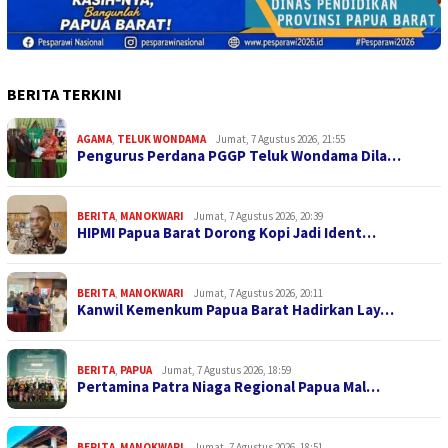
BERITA TERKINI
AGAMA
,
TELUK WONDAMA
Jumat, 7 Agustus 2026, 21:55
Pengurus Perdana PGGP Teluk Wondama Dila…
BERITA
,
MANOKWARI
Jumat, 7 Agustus 2026, 20:39
HIPMI Papua Barat Dorong Kopi Jadi Ident…
BERITA
,
MANOKWARI
Jumat, 7 Agustus 2026, 20:11
Kanwil Kemenkum Papua Barat Hadirkan Lay…
BERITA
,
PAPUA
Jumat, 7 Agustus 2026, 18:59
Pertamina Patra Niaga Regional Papua Mal…
BERITA
,
MANOKWARI
Jumat, 7 Agustus 2026, 18:51