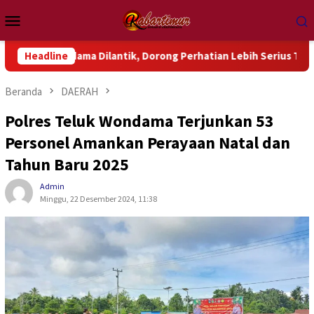
Loncat
Menu
ke
Mobile
konten
ama Dilantik, Dorong Perhatian Lebih Serius Terhadap Isu Aktu
Headline
Beranda
DAERAH
Polres Teluk Wondama Terjunkan 53
Personel Amankan Perayaan Natal dan
Tahun Baru 2025
Admin
Minggu, 22 Desember 2024, 11:38