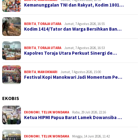
Kemanunggalan TNI dan Rakyat, Kodim 1801…
BERITA
,
TORAJA UTARA
Jumat, 7 Agustus 2026, 16:55
Kodim 1414/Tator dan Warga Bersihkan Ban…
BERITA
,
TORAJA UTARA
Jumat, 7 Agustus 2026, 16:53
Kapolres Toraja Utara Perkuat Sinergi de…
BERITA
,
MANOKWARI
Jumat, 7 Agustus 2026, 15:00
Festival Kopi Manokwari Jadi Momentum Pe…
EKOBIS
EKONOMI
,
TELUK WONDAMA
Rabu, 29 Juli 2026, 22:16
Ketua HIPMI Papua Barat Lamek Dowansiba …
EKONOMI
,
TELUK WONDAMA
Minggu, 14 Juni 2026, 11:42