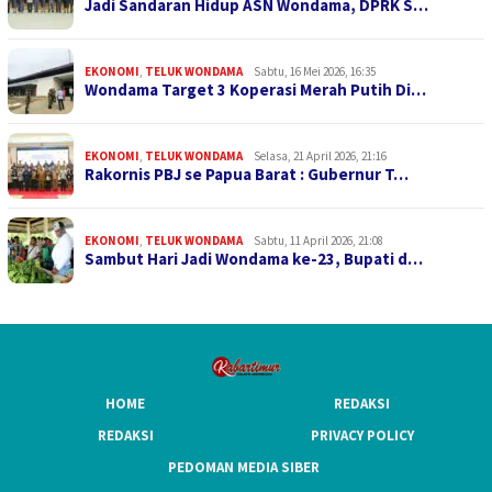
Jadi Sandaran Hidup ASN Wondama, DPRK S…
EKONOMI
,
TELUK WONDAMA
Sabtu, 16 Mei 2026, 16:35
Wondama Target 3 Koperasi Merah Putih Di…
EKONOMI
,
TELUK WONDAMA
Selasa, 21 April 2026, 21:16
Rakornis PBJ se Papua Barat : Gubernur T…
EKONOMI
,
TELUK WONDAMA
Sabtu, 11 April 2026, 21:08
Sambut Hari Jadi Wondama ke-23, Bupati d…
HOME
REDAKSI
REDAKSI
PRIVACY POLICY
PEDOMAN MEDIA SIBER