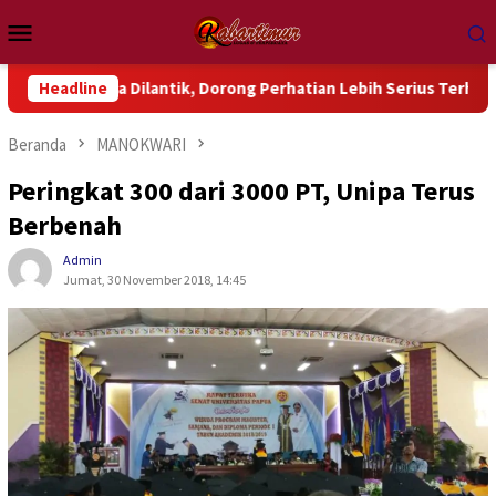
Loncat
Menu
ke
Mobile
konten
ilantik, Dorong Perhatian Lebih Serius Terhadap Isu Aktual P
Headline
Beranda
MANOKWARI
Peringkat 300 dari 3000 PT, Unipa Terus
Berbenah
Admin
Jumat, 30 November 2018, 14:45