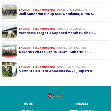
EKONOMI
,
TELUK WONDAMA
Minggu, 14 Juni 2026, 11:42
Jadi Sandaran Hidup ASN Wondama, DPRK S…
EKONOMI
,
TELUK WONDAMA
Sabtu, 16 Mei 2026, 16:35
Wondama Target 3 Koperasi Merah Putih Di…
EKONOMI
,
TELUK WONDAMA
Selasa, 21 April 2026, 21:16
Rakornis PBJ se Papua Barat : Gubernur T…
EKONOMI
,
TELUK WONDAMA
Sabtu, 11 April 2026, 21:08
Sambut Hari Jadi Wondama ke-23, Bupati d…
HOME
REDAKSI
REDAKSI
PRIVACY POLICY