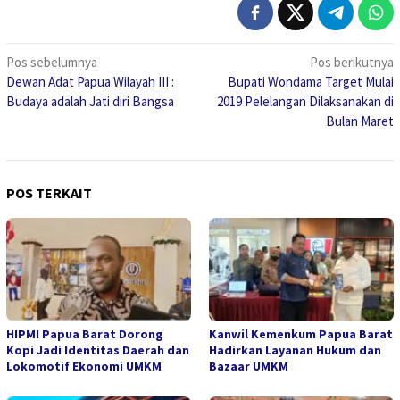
Navigasi
Pos sebelumnya
Pos berikutnya
Dewan Adat Papua Wilayah III :
Bupati Wondama Target Mulai
pos
Budaya adalah Jati diri Bangsa
2019 Pelelangan Dilaksanakan di
Bulan Maret
POS TERKAIT
HIPMI Papua Barat Dorong
Kanwil Kemenkum Papua Barat
Kopi Jadi Identitas Daerah dan
Hadirkan Layanan Hukum dan
Lokomotif Ekonomi UMKM
Bazaar UMKM