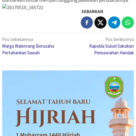
diamankan untuk mempertanggungjawabkan perbuatannya.
SEBARKAN
Navigasi
Pos sebelumnya
Pos berikutnya
Warga Walenrang Berusaha
Kapolda Sulsel Saksikan
pos
Pertahankan Sawah
Pemusnahan Handak