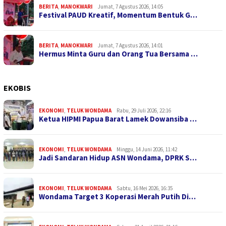
BERITA
,
MANOKWARI
Jumat, 7 Agustus 2026, 14:05
Festival PAUD Kreatif, Momentum Bentuk G…
BERITA
,
MANOKWARI
Jumat, 7 Agustus 2026, 14:01
Hermus Minta Guru dan Orang Tua Bersama …
EKOBIS
EKONOMI
,
TELUK WONDAMA
Rabu, 29 Juli 2026, 22:16
Ketua HIPMI Papua Barat Lamek Dowansiba …
EKONOMI
,
TELUK WONDAMA
Minggu, 14 Juni 2026, 11:42
Jadi Sandaran Hidup ASN Wondama, DPRK S…
EKONOMI
,
TELUK WONDAMA
Sabtu, 16 Mei 2026, 16:35
Wondama Target 3 Koperasi Merah Putih Di…