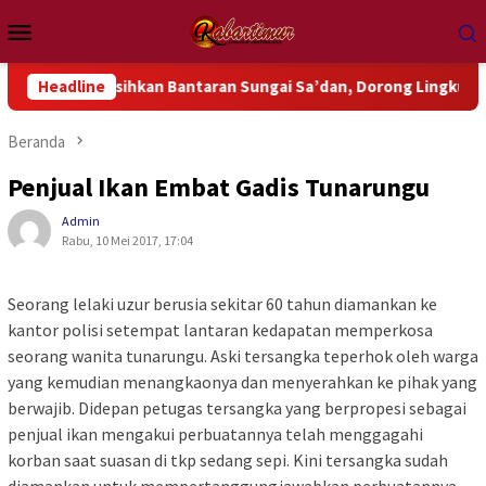
Loncat
Menu
ke
Mobile
konten
rga Bersihkan Bantaran Sungai Sa’dan, Dorong Lingkungan Beb
Headline
Beranda
Penjual Ikan Embat Gadis Tunarungu
Admin
Rabu, 10 Mei 2017, 17:04
Seorang lelaki uzur berusia sekitar 60 tahun diamankan ke
kantor polisi setempat lantaran kedapatan memperkosa
seorang wanita tunarungu. Aski tersangka teperhok oleh warga
yang kemudian menangkaonya dan menyerahkan ke pihak yang
berwajib. Didepan petugas tersangka yang berpropesi sebagai
penjual ikan mengakui perbuatannya telah menggagahi
korban saat suasan di tkp sedang sepi. Kini tersangka sudah