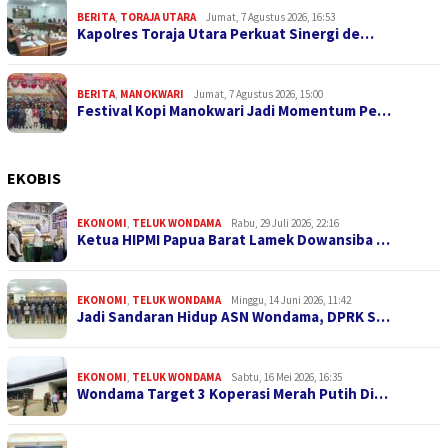
BERITA
,
TORAJA UTARA
Jumat, 7 Agustus 2026, 16:53
Kapolres Toraja Utara Perkuat Sinergi de…
BERITA
,
MANOKWARI
Jumat, 7 Agustus 2026, 15:00
Festival Kopi Manokwari Jadi Momentum Pe…
EKOBIS
EKONOMI
,
TELUK WONDAMA
Rabu, 29 Juli 2026, 22:16
Ketua HIPMI Papua Barat Lamek Dowansiba …
EKONOMI
,
TELUK WONDAMA
Minggu, 14 Juni 2026, 11:42
Jadi Sandaran Hidup ASN Wondama, DPRK S…
EKONOMI
,
TELUK WONDAMA
Sabtu, 16 Mei 2026, 16:35
Wondama Target 3 Koperasi Merah Putih Di…