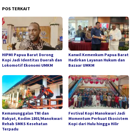
POS TERKAIT
HIPMI Papua Barat Dorong
Kanwil Kemenkum Papua Barat
Kopi Jadi Identitas Daerah dan
Hadirkan Layanan Hukum dan
Lokomotif Ekonomi UMKM
Bazaar UMKM
Kemanunggalan TNI dan
Festival Kopi Manokwari Jadi
Rakyat, Kodim 1801/Manokwari
Momentum Perkuat Ekosistem
Rehab SMKS Kesehatan
Kopi dari Hulu hingga Hilir
Terpadu