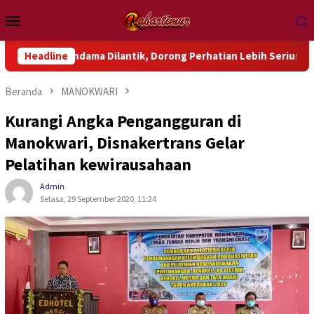
Loncat
Menu
ke
Mobile
konten
ndama Dilantik, Dorong Perhatian Lebih Serius Terhadap Isu Ak
Headline
Beranda
MANOKWARI
Kurangi Angka Pengangguran di
Manokwari, Disnakertrans Gelar
Pelatihan kewirausahaan
Admin
Selasa, 29 September 2020, 11:24