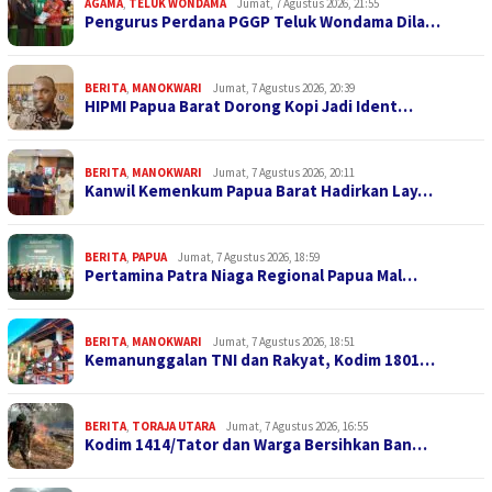
AGAMA
,
TELUK WONDAMA
Jumat, 7 Agustus 2026, 21:55
Pengurus Perdana PGGP Teluk Wondama Dila…
BERITA
,
MANOKWARI
Jumat, 7 Agustus 2026, 20:39
HIPMI Papua Barat Dorong Kopi Jadi Ident…
BERITA
,
MANOKWARI
Jumat, 7 Agustus 2026, 20:11
Kanwil Kemenkum Papua Barat Hadirkan Lay…
BERITA
,
PAPUA
Jumat, 7 Agustus 2026, 18:59
Pertamina Patra Niaga Regional Papua Mal…
BERITA
,
MANOKWARI
Jumat, 7 Agustus 2026, 18:51
Kemanunggalan TNI dan Rakyat, Kodim 1801…
BERITA
,
TORAJA UTARA
Jumat, 7 Agustus 2026, 16:55
Kodim 1414/Tator dan Warga Bersihkan Ban…