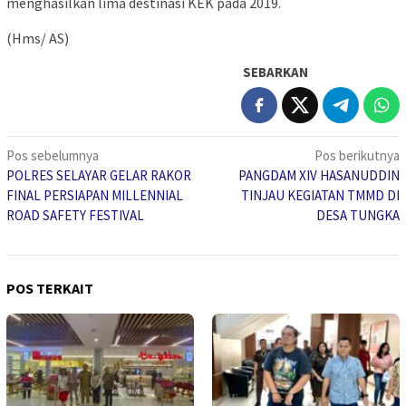
menghasilkan lima destinasi KEK pada 2019.
(Hms/ AS)
SEBARKAN
Navigasi
Pos sebelumnya
Pos berikutnya
POLRES SELAYAR GELAR RAKOR
PANGDAM XIV HASANUDDIN
pos
FINAL PERSIAPAN MILLENNIAL
TINJAU KEGIATAN TMMD DI
ROAD SAFETY FESTIVAL
DESA TUNGKA
POS TERKAIT