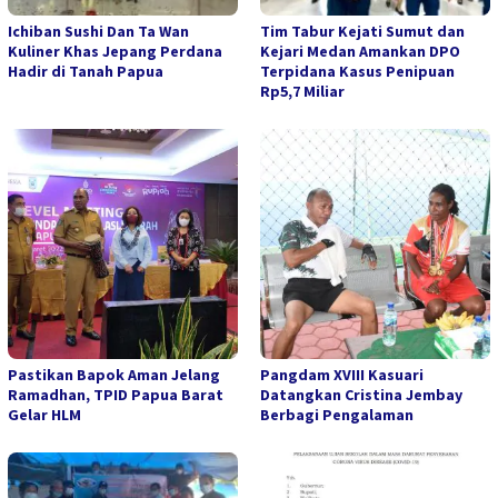
Ichiban Sushi Dan Ta Wan
Tim Tabur Kejati Sumut dan
Kuliner Khas Jepang Perdana
Kejari Medan Amankan DPO
Hadir di Tanah Papua
Terpidana Kasus Penipuan
Rp5,7 Miliar
Pastikan Bapok Aman Jelang
Pangdam XVIII Kasuari
Ramadhan, TPID Papua Barat
Datangkan Cristina Jembay
Gelar HLM
Berbagi Pengalaman