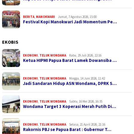
BERITA
,
MANOKWARI
Jumat, 7 Agustus 2026, 15:00
Festival Kopi Manokwari Jadi Momentum Pe…
EKOBIS
EKONOMI
,
TELUK WONDAMA
Rabu, 29 Juli 2026, 22:16
Ketua HIPMI Papua Barat Lamek Dowansiba …
EKONOMI
,
TELUK WONDAMA
Minggu, 14 Juni 2026, 11:42
Jadi Sandaran Hidup ASN Wondama, DPRK S…
EKONOMI
,
TELUK WONDAMA
Sabtu, 16 Mei 2026, 16:35
Wondama Target 3 Koperasi Merah Putih Di…
EKONOMI
,
TELUK WONDAMA
Selasa, 21 April 2026, 21:16
Rakornis PBJ se Papua Barat : Gubernur T…