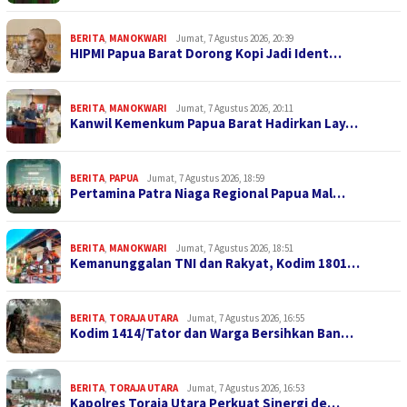
BERITA
,
MANOKWARI
Jumat, 7 Agustus 2026, 20:39
HIPMI Papua Barat Dorong Kopi Jadi Ident…
BERITA
,
MANOKWARI
Jumat, 7 Agustus 2026, 20:11
Kanwil Kemenkum Papua Barat Hadirkan Lay…
BERITA
,
PAPUA
Jumat, 7 Agustus 2026, 18:59
Pertamina Patra Niaga Regional Papua Mal…
BERITA
,
MANOKWARI
Jumat, 7 Agustus 2026, 18:51
Kemanunggalan TNI dan Rakyat, Kodim 1801…
BERITA
,
TORAJA UTARA
Jumat, 7 Agustus 2026, 16:55
Kodim 1414/Tator dan Warga Bersihkan Ban…
BERITA
,
TORAJA UTARA
Jumat, 7 Agustus 2026, 16:53
Kapolres Toraja Utara Perkuat Sinergi de…