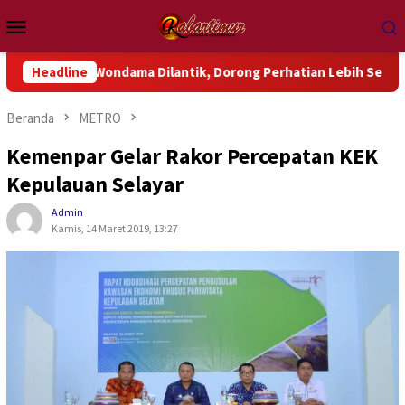
Loncat
Menu
ke
Mobile
konten
k Wondama Dilantik, Dorong Perhatian Lebih Serius Terhadap Is
Headline
Beranda
METRO
Kemenpar Gelar Rakor Percepatan KEK
Kepulauan Selayar
Admin
Kamis, 14 Maret 2019, 13:27