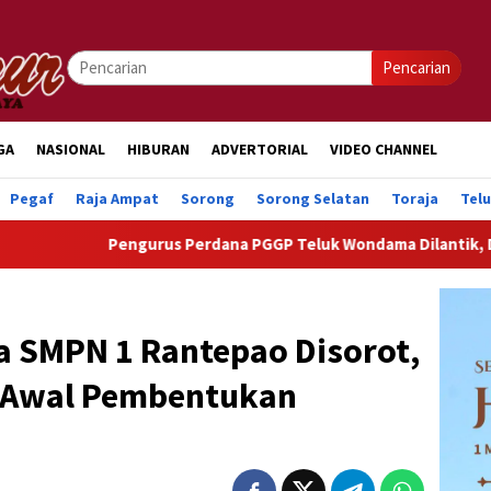
Pencarian
GA
NASIONAL
HIBURAN
ADVERTORIAL
VIDEO CHANNEL
Pegaf
Raja Ampat
Sorong
Sorong Selatan
Toraja
Tel
engurus Perdana PGGP Teluk Wondama Dilantik, Dorong Perhatia
a SMPN 1 Rantepao Disorot,
in Awal Pembentukan