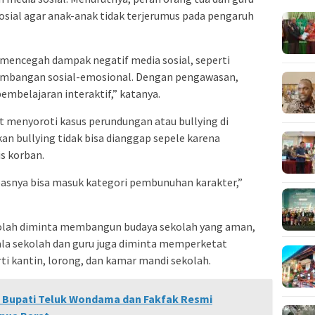
osial agar anak-anak tidak terjerumus pada pengaruh
k mencegah dampak negatif media sosial, seperti
embangan sosial-emosional. Dengan pengawasan,
pembelajaran interaktif,” katanya.
rut menyoroti kasus perundungan atau bullying di
kan bullying tidak bisa dianggap sepele karena
s korban.
basnya bisa masuk kategori pembunuhan karakter,”
kolah diminta membangun budaya sekolah yang aman,
pala sekolah dan guru juga diminta memperketat
rti kantin, lorong, dan kamar mandi sekolah.
 Bupati Teluk Wondama dan Fakfak Resmi