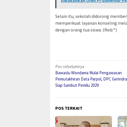
Dikukuhkan Oleh Pj Gubernur P
Selain itu, sekolah didorong membent
memperkuat layanan konseling mela
dengan orang tua siswa. (Red/*)
Navigasi
Pos sebelumnya
Bawaslu Wondama Mulai Pengawasan
pos
Pemutakhiran Data Parpol, DPC Gerindr
Siap Sambut Pemilu 2029
POS TERKAIT