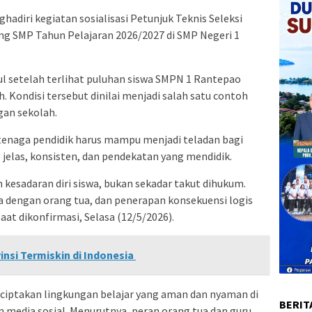
hadiri kegiatan sosialisasi Petunjuk Teknis Seleksi
ng SMP Tahun Pelajaran 2026/2027 di SMP Negeri 1
l setelah terlihat puluhan siswa SMPN 1 Rantepao
 Kondisi tersebut dinilai menjadi salah satu contoh
gan sekolah.
 tenaga pendidik harus mampu menjadi teladan bagi
 jelas, konsisten, dan pendekatan yang mendidik.
esadaran diri siswa, bukan sekadar takut dihukum.
a dengan orang tua, dan penerapan konsekuensi logis
saat dikonfirmasi, Selasa (12/5/2026).
insi Termiskin di Indonesia
iptakan lingkungan belajar yang aman dan nyaman di
BERIT
 media sosial. Menurutnya, peran orang tua dan guru