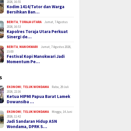
2026, 16:55
Kodim 1414/Tator dan Warga
Bersihkan Ban…
BERITA
,
TORAJA UTARA
Jumat, 7 Agustus
2026, 16:53
Kapolres Toraja Utara Perkuat
Sinergi de…
BERITA
,
MANOKWARI
Jumat, 7 Agustus 2026,
15:00
Festival Kopi Manokwari Jadi
Momentum Pe…
S
EKONOMI
,
TELUK WONDAMA
Rabu, 29 Juli
2026, 22:16
Ketua HIPMI Papua Barat Lamek
Dowansiba …
EKONOMI
,
TELUK WONDAMA
Minggu, 14 Juni
2026, 11:42
Jadi Sandaran Hidup ASN
Wondama, DPRK S…