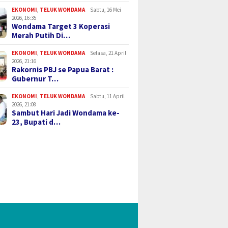
EKONOMI
,
TELUK WONDAMA
Sabtu, 16 Mei
2026, 16:35
Wondama Target 3 Koperasi
Merah Putih Di…
EKONOMI
,
TELUK WONDAMA
Selasa, 21 April
2026, 21:16
Rakornis PBJ se Papua Barat :
Gubernur T…
EKONOMI
,
TELUK WONDAMA
Sabtu, 11 April
2026, 21:08
Sambut Hari Jadi Wondama ke-
23, Bupati d…