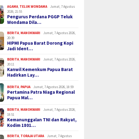
AGAMA
,
TELUK WONDAMA
Jumat, 7 Agustus
2026, 21:55
Pengurus Perdana PGGP Teluk
Wondama Dila…
BERITA
,
MANOKWARI
Jumat, 7 Agustus 2026,
20:39
HIPMI Papua Barat Dorong Kopi
Jadi Ident…
BERITA
,
MANOKWARI
Jumat, 7 Agustus 2026,
20:11
Kanwil Kemenkum Papua Barat
Hadirkan Lay…
BERITA
,
PAPUA
Jumat, 7 Agustus 2026, 18:59
Pertamina Patra Niaga Regional
Papua Mal…
BERITA
,
MANOKWARI
Jumat, 7 Agustus 2026,
18:51
Kemanunggalan TNI dan Rakyat,
Kodim 1801…
BERITA
,
TORAJA UTARA
Jumat, 7 Agustus