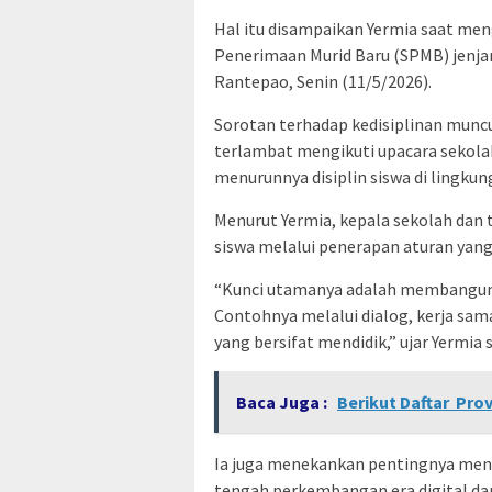
Hal itu disampaikan Yermia saat meng
Penerimaan Murid Baru (SPMB) jenja
Rantepao, Senin (11/5/2026).
Sorotan terhadap kedisiplinan muncu
terlambat mengikuti upacara sekolah.
menurunnya disiplin siswa di lingkun
Menurut Yermia, kepala sekolah dan
siswa melalui penerapan aturan yang
“Kunci utamanya adalah membangun k
Contohnya melalui dialog, kerja sam
yang bersifat mendidik,” ujar Yermia 
Baca Juga :
Berikut Daftar Prov
Ia juga menekankan pentingnya menc
tengah perkembangan era digital dan