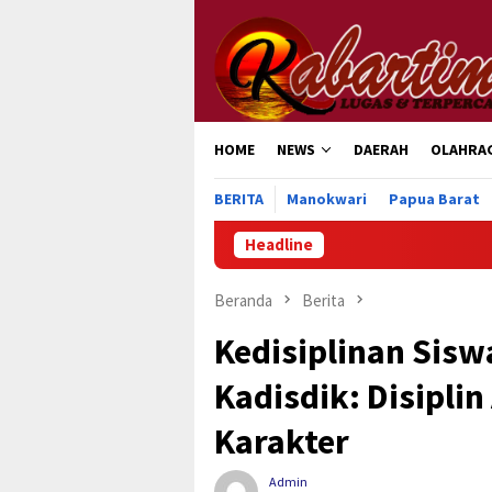
Loncat
ke
konten
HOME
NEWS
DAERAH
OLAHRA
BERITA
Manokwari
Papua Barat
Headline
P
Beranda
Berita
Kedisiplinan Sisw
Kadisdik: Disipl
Karakter
Admin