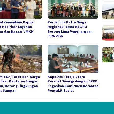
il Kemenkum Papua
Pertamina Patra Niaga
t Hadirkan Layanan
Regional Papua Maluku
m dan Bazaar UMKM
Borong Lima Penghargaan
ISRA 2026
m 1414/Tator dan Warga
Kapolres Toraja Utara
ihkan Bantaran Sungai
Perkuat Sinergi dengan DPRD,
an, Dorong Lingkungan
Tegaskan Komitmen Berantas
s Sampah
Penyakit Sosial