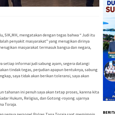
llu, SIK,MH, mengatakan dengan tegas bahwa “ Judi itu
 adalah penyakit masyarakat” yang merugikan dirinya
 merugikan masyarakat termasuk bangsa dan negara,
a setiap informai judi sabung ayam, segera datangi
 akan tindak tegas, perjudian apapun bentuknya, sabung
ngkap, saya tidak akan berikan toleransi, saya akan
n tahanan ini penuh saya akan tetap proses, karena kita
 Sadar Hukum, Religius, dan Gotong-royong. ujarnya
a Toraja.
BERIT
pan semua personel Polres Tana Toraja saat memimpin