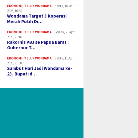
EKONOMI
,
TELUK WONDAMA
Sabtu, 16 Mei
2026, 16:35
Wondama Target 3 Koperasi
Merah Putih Di…
EKONOMI
,
TELUK WONDAMA
Selasa, 21 April
2026, 21:16
Rakornis PBJ se Papua Barat :
Gubernur T…
EKONOMI
,
TELUK WONDAMA
Sabtu, 11 April
2026, 21:08
Sambut Hari Jadi Wondama ke-
23, Bupati d…