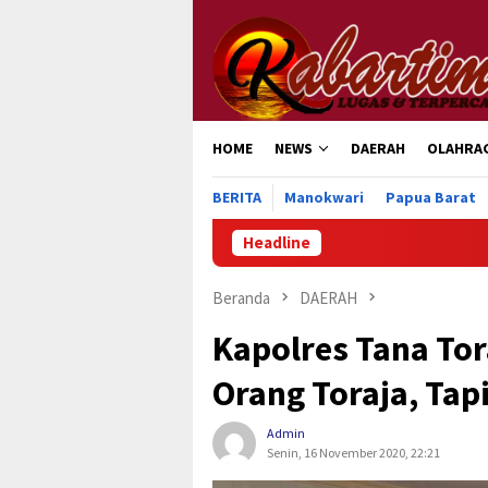
Loncat
ke
konten
HOME
NEWS
DAERAH
OLAHRA
BERITA
Manokwari
Papua Barat
Headline
Ratusan
Beranda
DAERAH
Kapolres Tana Tora
Orang Toraja, Tap
Admin
Senin, 16 November 2020, 22:21