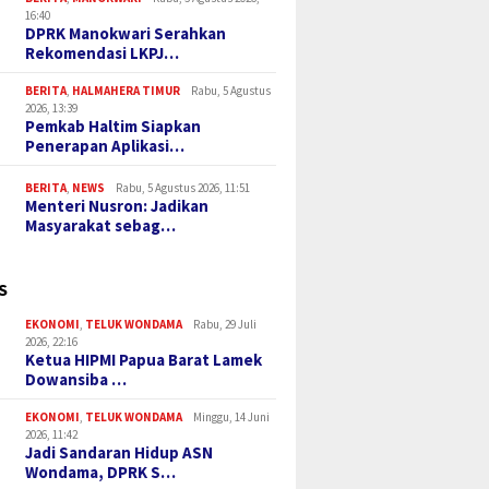
16:40
DPRK Manokwari Serahkan
Rekomendasi LKPJ…
BERITA
,
HALMAHERA TIMUR
Rabu, 5 Agustus
2026, 13:39
Pemkab Haltim Siapkan
Penerapan Aplikasi…
BERITA
,
NEWS
Rabu, 5 Agustus 2026, 11:51
Menteri Nusron: Jadikan
Masyarakat sebag…
S
EKONOMI
,
TELUK WONDAMA
Rabu, 29 Juli
2026, 22:16
Ketua HIPMI Papua Barat Lamek
Dowansiba …
EKONOMI
,
TELUK WONDAMA
Minggu, 14 Juni
2026, 11:42
Jadi Sandaran Hidup ASN
Wondama, DPRK S…