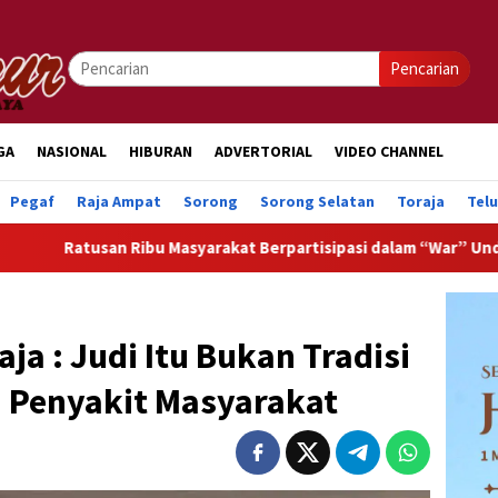
Pencarian
GA
NASIONAL
HIBURAN
ADVERTORIAL
VIDEO CHANNEL
Pegaf
Raja Ampat
Sorong
Sorong Selatan
Toraja
Tel
 Ribu Masyarakat Berpartisipasi dalam “War” Undangan Upacara
ja : Judi Itu Bukan Tradisi
i Penyakit Masyarakat