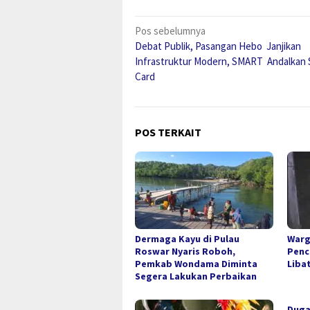
Navigasi
Pos sebelumnya
Debat Publik, Pasangan Hebo Janjikan
pos
Infrastruktur Modern, SMART Andalkan 
Card
POS TERKAIT
Dermaga Kayu di Pulau
Warg
Roswar Nyaris Roboh,
Penc
Pemkab Wondama Diminta
Liba
Segera Lakukan Perbaikan
Duga