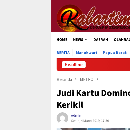
Loncat
ke
konten
HOME
NEWS
DAERAH
OLAHRA
BERITA
Manokwari
Papua Barat
Headline
Ratusan Rib
Beranda
METRO
Judi Kartu Domin
Kerikil
Admin
Senin, 4 Maret 2019, 17:50