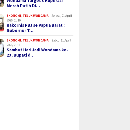
Wondama Target 3 Koperasi
Merah Putih Di…
EKONOMI
,
TELUK WONDAMA
Selasa, 21 April
2026, 21:16
Rakornis PBJ se Papua Barat :
Gubernur T…
EKONOMI
,
TELUK WONDAMA
Sabtu, 11 April
2026, 21:08
Sambut Hari Jadi Wondama ke-
23, Bupati d…