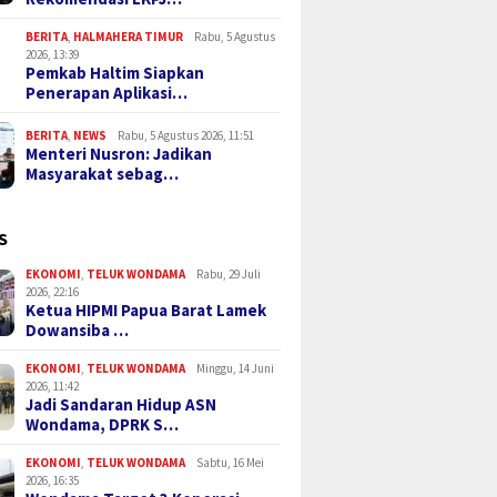
BERITA
,
HALMAHERA TIMUR
Rabu, 5 Agustus
2026, 13:39
Pemkab Haltim Siapkan
Penerapan Aplikasi…
BERITA
,
NEWS
Rabu, 5 Agustus 2026, 11:51
Menteri Nusron: Jadikan
Masyarakat sebag…
S
EKONOMI
,
TELUK WONDAMA
Rabu, 29 Juli
2026, 22:16
Ketua HIPMI Papua Barat Lamek
Dowansiba …
EKONOMI
,
TELUK WONDAMA
Minggu, 14 Juni
2026, 11:42
Jadi Sandaran Hidup ASN
Wondama, DPRK S…
EKONOMI
,
TELUK WONDAMA
Sabtu, 16 Mei
2026, 16:35