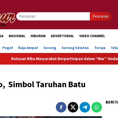
Pencarian
GA
NASIONAL
HIBURAN
ADVERTORIAL
VIDEO CHANNEL
Pegaf
Raja Ampat
Sorong
Sorong Selatan
Toraja
Tel
u Masyarakat Berpartisipasi dalam “War” Undangan Upacara HUT
o, Simbol Taruhan Batu
BERIT