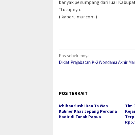
banyak penumpang dari luar Kabupate
“tutupnya.
( kabartimur.com )
Navigasi
Pos sebelumnya
Diklat Prajabatan K-2 Wondama Akhir Ma
pos
POS TERKAIT
Ichiban Sushi Dan Ta Wan
Tim 
Kuliner Khas Jepang Perdana
Keja
Hadir di Tanah Papua
Terp
Rp5,7