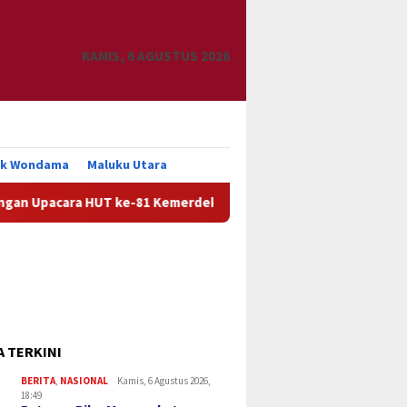
KAMIS, 6 AGUSTUS 2026
uk Wondama
Maluku Utara
 ke-81 Kemerdekaan RI
Pemkab Manokwari Siap Tindak L
A TERKINI
BERITA
,
NASIONAL
Kamis, 6 Agustus 2026,
18:49