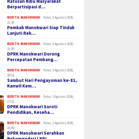
Ratusan Ribu Masyarakat
Berpartisipasi d…
BERITA
,
MANOKWARI
Rabu, 5 Agustus 2026,
21:26
Pemkab Manokwari Siap Tindak
Lanjuti Rek…
BERITA
,
MANOKWARI
Rabu, 5 Agustus 2026,
21:09
DPRK Manokwari Dorong
Percepatan Pembang…
BERITA
,
MANOKWARI
Rabu, 5 Agustus 2026,
20:51
Sambut Hari Pengayoman ke-81,
Kanwil Kem…
BERITA
,
MANOKWARI
Rabu, 5 Agustus 2026,
17:01
DPRK Manokwari Soroti
Pendidikan, Keseha…
BERITA
,
MANOKWARI
Rabu, 5 Agustus 2026,
16:40
DPRK Manokwari Serahkan
Rekomendasi LKPJ…