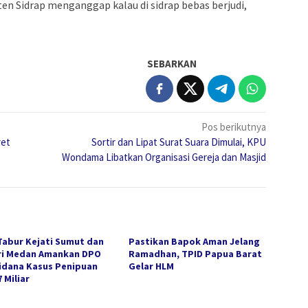
n Sidrap menganggap kalau di sidrap bebas berjudi,
SEBARKAN
Pos berikutnya
ret
Sortir dan Lipat Surat Suara Dimulai, KPU
Wondama Libatkan Organisasi Gereja dan Masjid
Tabur Kejati Sumut dan
Pastikan Bapok Aman Jelang
ri Medan Amankan DPO
Ramadhan, TPID Papua Barat
idana Kasus Penipuan
Gelar HLM
 Miliar