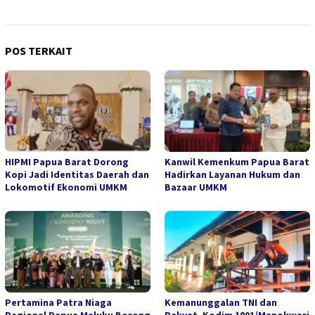
POS TERKAIT
HIPMI Papua Barat Dorong
Kanwil Kemenkum Papua Barat
Kopi Jadi Identitas Daerah dan
Hadirkan Layanan Hukum dan
Lokomotif Ekonomi UMKM
Bazaar UMKM
Pertamina Patra Niaga
Kemanunggalan TNI dan
Regional Papua Maluku Borong
Rakyat, Kodim 1801/Manokwari