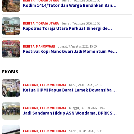
BERITA
,
TORAJA UTARA
Jumat, 7 Agustus 2026, 16:55
Kodim 1414/Tator dan Warga Bersihkan Ban…
BERITA
,
TORAJA UTARA
Jumat, 7 Agustus 2026, 16:53
Kapolres Toraja Utara Perkuat Sinergi de…
BERITA
,
MANOKWARI
Jumat, 7 Agustus 2026, 15:00
Festival Kopi Manokwari Jadi Momentum Pe…
EKOBIS
EKONOMI
,
TELUK WONDAMA
Rabu, 29 Juli 2026, 22:16
Ketua HIPMI Papua Barat Lamek Dowansiba …
EKONOMI
,
TELUK WONDAMA
Minggu, 14 Juni 2026, 11:42
Jadi Sandaran Hidup ASN Wondama, DPRK S…
EKONOMI
,
TELUK WONDAMA
Sabtu, 16 Mei 2026, 16:35