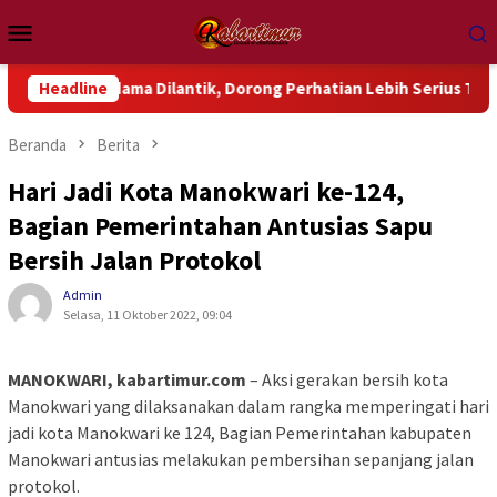
Loncat
Menu
ke
Mobile
konten
ndama Dilantik, Dorong Perhatian Lebih Serius Terhadap Isu A
Headline
Beranda
Berita
Hari Jadi Kota Manokwari ke-124,
Bagian Pemerintahan Antusias Sapu
Bersih Jalan Protokol
Admin
Selasa, 11 Oktober 2022, 09:04
MANOKWARI, kabartimur.com
– Aksi gerakan bersih kota
Manokwari yang dilaksanakan dalam rangka memperingati hari
jadi kota Manokwari ke 124, Bagian Pemerintahan kabupaten
Manokwari antusias melakukan pembersihan sepanjang jalan
protokol.