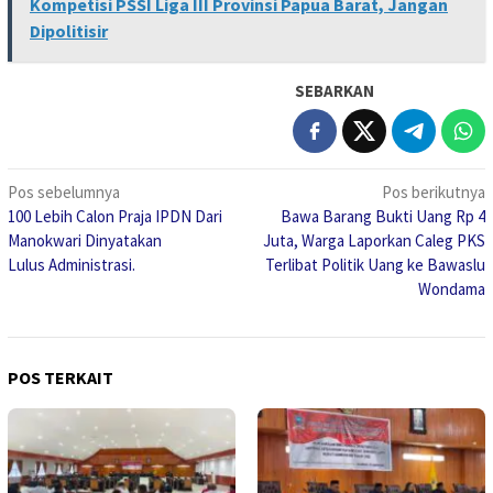
Kompetisi PSSI Liga III Provinsi Papua Barat, Jangan
Dipolitisir
SEBARKAN
Navigasi
Pos sebelumnya
Pos berikutnya
100 Lebih Calon Praja IPDN Dari
Bawa Barang Bukti Uang Rp 4
pos
Manokwari Dinyatakan
Juta, Warga Laporkan Caleg PKS
Lulus Administrasi.
Terlibat Politik Uang ke Bawaslu
Wondama
POS TERKAIT