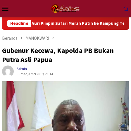
Loncat
Menu
ke
Mobile
konten
ati Auri Pimpin Safari Merah Putih ke Kampung Terpencil
Headline
Beranda
MANOKWARI
Gubenur Kecewa, Kapolda PB Bukan
Putra Asli Papua
Admin
Jumat, 3 Mei 2019, 21:14