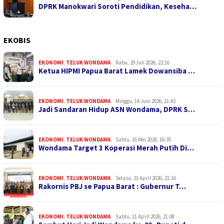
DPRK Manokwari Soroti Pendidikan, Keseha…
EKOBIS
EKONOMI
,
TELUK WONDAMA
Rabu, 29 Juli 2026, 22:16
Ketua HIPMI Papua Barat Lamek Dowansiba …
EKONOMI
,
TELUK WONDAMA
Minggu, 14 Juni 2026, 11:42
Jadi Sandaran Hidup ASN Wondama, DPRK S…
EKONOMI
,
TELUK WONDAMA
Sabtu, 16 Mei 2026, 16:35
Wondama Target 3 Koperasi Merah Putih Di…
EKONOMI
,
TELUK WONDAMA
Selasa, 21 April 2026, 21:16
Rakornis PBJ se Papua Barat : Gubernur T…
EKONOMI
,
TELUK WONDAMA
Sabtu, 11 April 2026, 21:08