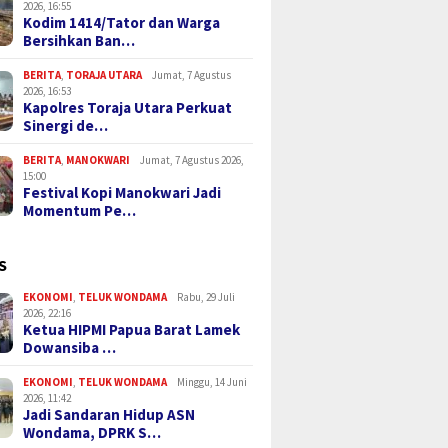
2026, 16:55
Kodim 1414/Tator dan Warga
Bersihkan Ban…
BERITA
,
TORAJA UTARA
Jumat, 7 Agustus
2026, 16:53
Kapolres Toraja Utara Perkuat
Sinergi de…
BERITA
,
MANOKWARI
Jumat, 7 Agustus 2026,
15:00
Festival Kopi Manokwari Jadi
Momentum Pe…
S
EKONOMI
,
TELUK WONDAMA
Rabu, 29 Juli
2026, 22:16
Ketua HIPMI Papua Barat Lamek
Dowansiba …
EKONOMI
,
TELUK WONDAMA
Minggu, 14 Juni
2026, 11:42
Jadi Sandaran Hidup ASN
Wondama, DPRK S…