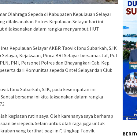
ar Olahraga Sepeda di Kabupaten Kepulauan Selayar
g dilaksanakan Polres Kepulauan Selayar hari ini
ebut dilaksanakan dalam rangka menyambut HUT
olres Kepulauan Selayar AKBP. Taovik Ibnu Subarkah, S.IK
5 Selayar, Kejaksaan, Pinca BRI Selayar bersama staf, Pol
LN, PMI, Personel Polres dan Bhayangkari Cab. Kep.
ti peserta dari Komunitas sepeda Ontel Selayar dan Club
ovik Ibnu Subarkah, S.IK, pada kesempatan ini
Santai bersama ini kita laksanakan dalam rangka
73.
dalah kegiatan rutin saya. Oleh karenanya saya berharap
aan bersepeda. Selain untuk olah raga juga untuk
raban yang terlihat pagi ini”, Ungkap Taovik.
BERIT