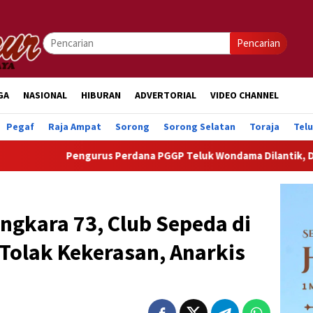
Pencarian
GA
NASIONAL
HIBURAN
ADVERTORIAL
VIDEO CHANNEL
Pegaf
Raja Ampat
Sorong
Sorong Selatan
Toraja
Tel
engurus Perdana PGGP Teluk Wondama Dilantik, Dorong Perhatian
gkara 73, Club Sepeda di
 Tolak Kekerasan, Anarkis