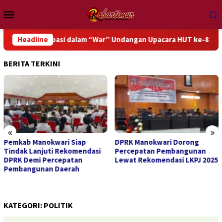
Loncat
Menu
ke
Mobile
konten
artisipasi dalam “War” Undangan Upacara HUT ke-81 Kemerdekaa
Headline
BERITA TERKINI
«
»
Pemkab Manokwari Siap
DPRK Manokwari Dorong
Tindak Lanjuti Rekomendasi
Percepatan Pembangunan
DPRK Demi Percepatan
Lewat Rekomendasi LKPJ 2025
Pembangunan Daerah
KATEGORI:
POLITIK