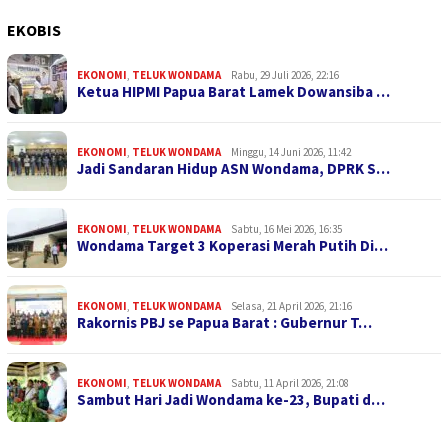
EKOBIS
EKONOMI
,
TELUK WONDAMA
Rabu, 29 Juli 2026, 22:16
Ketua HIPMI Papua Barat Lamek Dowansiba …
EKONOMI
,
TELUK WONDAMA
Minggu, 14 Juni 2026, 11:42
Jadi Sandaran Hidup ASN Wondama, DPRK S…
EKONOMI
,
TELUK WONDAMA
Sabtu, 16 Mei 2026, 16:35
Wondama Target 3 Koperasi Merah Putih Di…
EKONOMI
,
TELUK WONDAMA
Selasa, 21 April 2026, 21:16
Rakornis PBJ se Papua Barat : Gubernur T…
EKONOMI
,
TELUK WONDAMA
Sabtu, 11 April 2026, 21:08
Sambut Hari Jadi Wondama ke-23, Bupati d…