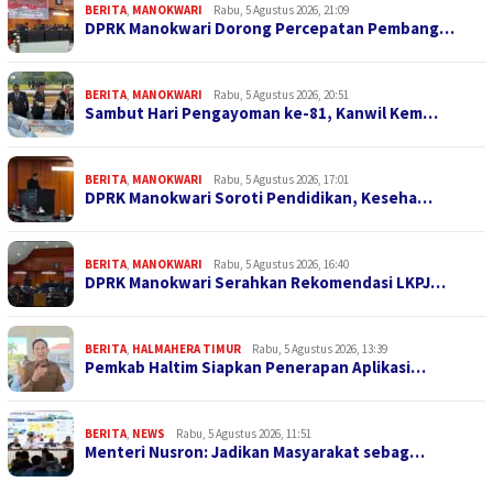
BERITA
,
MANOKWARI
Rabu, 5 Agustus 2026, 21:09
DPRK Manokwari Dorong Percepatan Pembang…
BERITA
,
MANOKWARI
Rabu, 5 Agustus 2026, 20:51
Sambut Hari Pengayoman ke-81, Kanwil Kem…
BERITA
,
MANOKWARI
Rabu, 5 Agustus 2026, 17:01
DPRK Manokwari Soroti Pendidikan, Keseha…
BERITA
,
MANOKWARI
Rabu, 5 Agustus 2026, 16:40
DPRK Manokwari Serahkan Rekomendasi LKPJ…
BERITA
,
HALMAHERA TIMUR
Rabu, 5 Agustus 2026, 13:39
Pemkab Haltim Siapkan Penerapan Aplikasi…
BERITA
,
NEWS
Rabu, 5 Agustus 2026, 11:51
Menteri Nusron: Jadikan Masyarakat sebag…