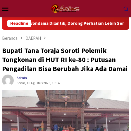
Loncat
Menu
ke
Mobile
konten
 Wondama Dilantik, Dorong Perhatian Lebih Serius Terhadap Isu
Headline
Beranda
DAERAH
Bupati Tana Toraja Soroti Polemik
Tongkonan di HUT RI ke-80 : Putusan
Pengadilan Bisa Berubah Jika Ada Damai
Admin
Senin, 18 Agustus 2025, 10:14