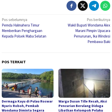
Navigasi
Pos sebelumnya
Pos berikutnya
Pemda Halmahera Timur
Wakil Bupati Wondama Alex
pos
Memberikan Penghargaan
Marani Pimpin Upacara
Kepada Polsek Maba Selatan
Penurunan, Ika Windesi
Pembawa Baki
POS TERKAIT
Dermaga Kayu di Pulau Roswar
Warga Dusun Tille Resah, Aksi
Nyaris Roboh, Pemkab
Pencurian Berulang Diduga
Wondama Diminta Segera
Libatkan Kelompok Pelaku