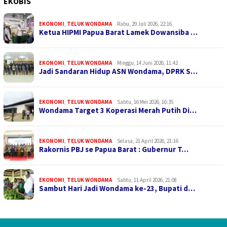
EKOBIS
EKONOMI
,
TELUK WONDAMA
Rabu, 29 Juli 2026, 22:16
Ketua HIPMI Papua Barat Lamek Dowansiba …
EKONOMI
,
TELUK WONDAMA
Minggu, 14 Juni 2026, 11:42
Jadi Sandaran Hidup ASN Wondama, DPRK S…
EKONOMI
,
TELUK WONDAMA
Sabtu, 16 Mei 2026, 16:35
Wondama Target 3 Koperasi Merah Putih Di…
EKONOMI
,
TELUK WONDAMA
Selasa, 21 April 2026, 21:16
Rakornis PBJ se Papua Barat : Gubernur T…
EKONOMI
,
TELUK WONDAMA
Sabtu, 11 April 2026, 21:08
Sambut Hari Jadi Wondama ke-23, Bupati d…