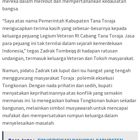
mereka dalam merebut dan mempertahankan kedaulatan
bangsa.
“Saya atas nama Pemerintah Kabupaten Tana Toraja
mengucapkan terima kasih yang sebesar-besarnya kepada
keluarga pejuang Legium Veteran RI Cabang Tana Toraja. Jasa
para pejuang ini tak ternilai dalam sejarah kemerdekaan
Indonesia,” tegas Zadrak Tombeqq di hadapan ratusan
undangan, termasuk keluarga Veteran dan Tokoh masyarakat.
Namun, pidato Zadrak tak luput dari isu hangat yang tengah
mengguncang masyarakat Toraja : polemik eksekusi
Tongkonan. Dengan nada prihatin dan sedih, bupati
menyatakan keprihatinannya atas konflik yang semakin
memanas ini. Ia menegaskan bahwa Tongkonan bukan sekadar
bangunan, melainkan simbol musyawarah untuk mencapai
mufakat dan mempersatukan rumpun keluarga dalam
menyelesaikan masalah.
Baca Juga :
TIM VERIFIKASI NASIONAL KABUPATEN