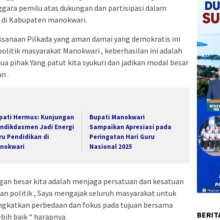
gara pemilu atas dukungan dan partisipasi dalam
 di Kabupaten manokwari.
sanaan Pilkada yang aman damai yang demokratis ini
litik masyarakat Manokwari , keberhasilan ini adalah
mua pihak Yang patut kita syukuri dan jadikan modal besar
n .
pati Hermus: Kunjungan
Bupati Manokwari
ndikdasmen Jadi Energi
Sampaikan Apresiasi pada
ru Pendidikan di
Peringatan Hari Guru
nokwari
Nasional 2025
ngan besar kita adalah menjaga persatuan dan kesatuan
n politik , Saya mengajak seluruh masyarakat untuk
gkatkan perbedaan dan fokus pada tujuan bersama
BERIT
ih baik “ harapnya.