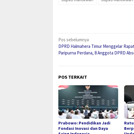
Navigasi
Pos sebelumnya
DPRD Halmahera Timur Menggelar Rapa
pos
Paripurna Perdana, 8 Anggota DPRD Ab
POS TERKAIT
Prabowo: Pendidikan Jadi
Ratu
Fondasi Inovasi dan Daya
Berp
Saing Indonesia
Unda