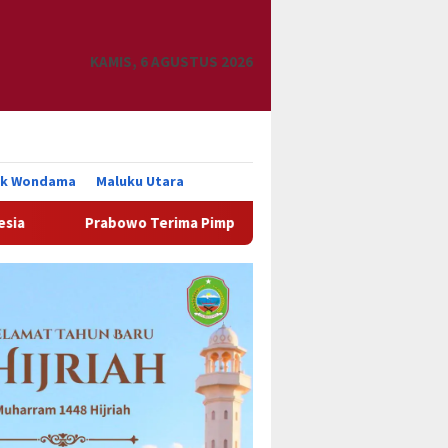
KAMIS, 6 AGUSTUS 2026
uk Wondama
Maluku Utara
owo Terima Pimpinan TNI, Bahas Jembatan Desa hingga Program 