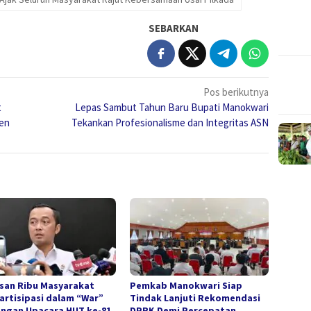
SEBARKAN
Pos berikutnya
t
Lepas Sambut Tahun Baru Bupati Manokwari
sen
Tekankan Profesionalisme dan Integritas ASN
san Ribu Masyarakat
Pemkab Manokwari Siap
artisipasi dalam “War”
Tindak Lanjuti Rekomendasi
ngan Upacara HUT ke-81
DPRK Demi Percepatan