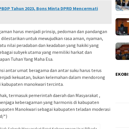
PBDP Tahun 2023, Bons Minta DPRD Mencermati
gaman harus menjadi prinsip, pedoman dan pandangan
n dilestarikan untuk mewujudkan rasa aman, nyaman,
atu nilai peradaban dan keadaban yang hakiki yang
bagai subyek utama yang memiliki harkat dan
apan Tuhan Yang Maha Esa.
i antar umat beragama dan antar suku harus terus
EKOBI
enjadi kekuatan, bukan kelemahan dalam mendorong
 kabupaten manokwari tercinta.
ihak, termasuk pemerintah daerah dan Masyarakat ,
 menjaga keberagaman yang harmonis di kabupaten
bupaten Manokwari sebagai kabupaten teladan moderasi
d/*)
Ajak Seluruh Masyarakat Rajut Kebersamaan Usai Pilkada