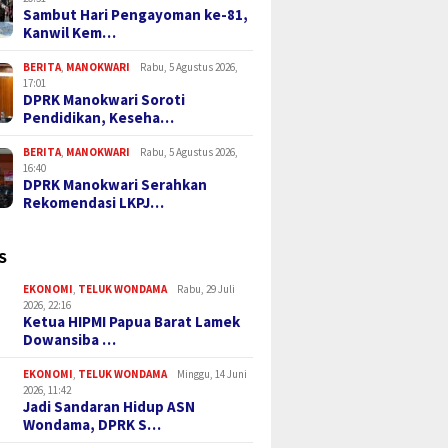
Sambut Hari Pengayoman ke-81,
Kanwil Kem…
BERITA
,
MANOKWARI
Rabu, 5 Agustus 2026,
17:01
DPRK Manokwari Soroti
Pendidikan, Keseha…
BERITA
,
MANOKWARI
Rabu, 5 Agustus 2026,
16:40
DPRK Manokwari Serahkan
Rekomendasi LKPJ…
S
EKONOMI
,
TELUK WONDAMA
Rabu, 29 Juli
2026, 22:16
Ketua HIPMI Papua Barat Lamek
Dowansiba …
EKONOMI
,
TELUK WONDAMA
Minggu, 14 Juni
2026, 11:42
Jadi Sandaran Hidup ASN
Wondama, DPRK S…