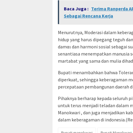
Baca Juga :
Terima Ranperda A
Sebagai Rencana Kerja
Menurutnya, Moderasi dalam kebera
hidup yang harus dipegang teguh da
damαι dan harmoni sosial sebagai su
senantiasa menempatkan manusia se
martabat yang sama dan mulia dihad
Bupati menambahkan bahwa Tolerans
diperkuat, sehingga keberagaman m
percepataan pembangunan daerah di
Pihaknya berharap kepada seluruh p
untuk terus menjadi teladan dalam
Manokwari , dan juga menjadikan ka
dalam keberagaman di indonesia.(Re
Bupati manokwari
Bupati Manokwari 