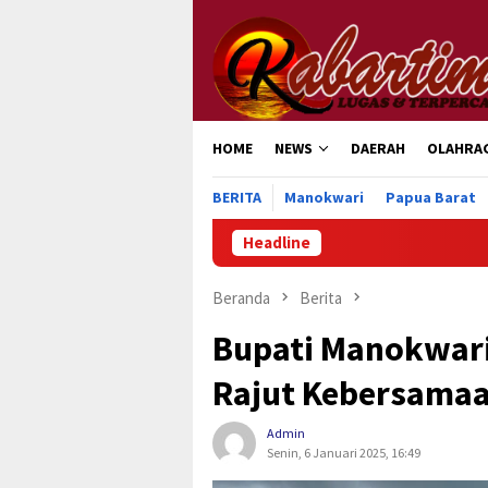
Loncat
ke
konten
HOME
NEWS
DAERAH
OLAHRA
BERITA
Manokwari
Papua Barat
Headline
Prabowo: Pendid
Beranda
Berita
Bupati Manokwari
Rajut Kebersamaa
Admin
Senin, 6 Januari 2025, 16:49