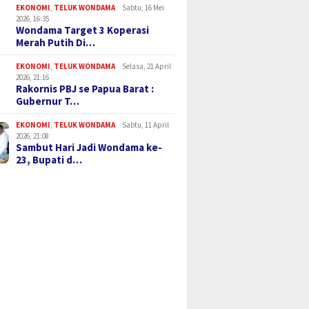
EKONOMI
,
TELUK WONDAMA
Sabtu, 16 Mei
2026, 16:35
Wondama Target 3 Koperasi
Merah Putih Di…
EKONOMI
,
TELUK WONDAMA
Selasa, 21 April
2026, 21:16
Rakornis PBJ se Papua Barat :
Gubernur T…
EKONOMI
,
TELUK WONDAMA
Sabtu, 11 April
2026, 21:08
Sambut Hari Jadi Wondama ke-
23, Bupati d…