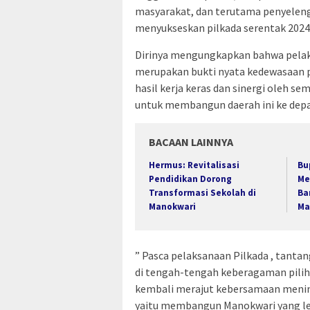
masyarakat, dan terutama penyeleng
menyukseskan pilkada serentak 2024
Dirinya mengungkapkan bahwa pelak
merupakan bukti nyata kedewasaan po
hasil kerja keras dan sinergi oleh se
untuk membangun daerah ini ke depa
BACAAN LAINNYA
Hermus: Revitalisasi
Bu
Pendidikan Dorong
Me
Transformasi Sekolah di
Ba
Manokwari
Ma
” Pasca pelaksanaan Pilkada , tanta
di tengah-tengah keberagaman piliha
kembali merajut kebersamaan menin
yaitu membangun Manokwari yang leb