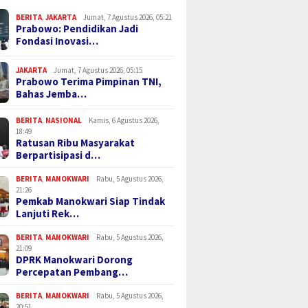
BERITA
,
JAKARTA
Jumat, 7 Agustus 2026, 05:21
Prabowo: Pendidikan Jadi
Fondasi Inovasi…
JAKARTA
Jumat, 7 Agustus 2026, 05:15
Prabowo Terima Pimpinan TNI,
Bahas Jemba…
BERITA
,
NASIONAL
Kamis, 6 Agustus 2026,
18:49
Ratusan Ribu Masyarakat
Berpartisipasi d…
BERITA
,
MANOKWARI
Rabu, 5 Agustus 2026,
21:26
Pemkab Manokwari Siap Tindak
Lanjuti Rek…
BERITA
,
MANOKWARI
Rabu, 5 Agustus 2026,
21:09
DPRK Manokwari Dorong
Percepatan Pembang…
BERITA
,
MANOKWARI
Rabu, 5 Agustus 2026,
20:51