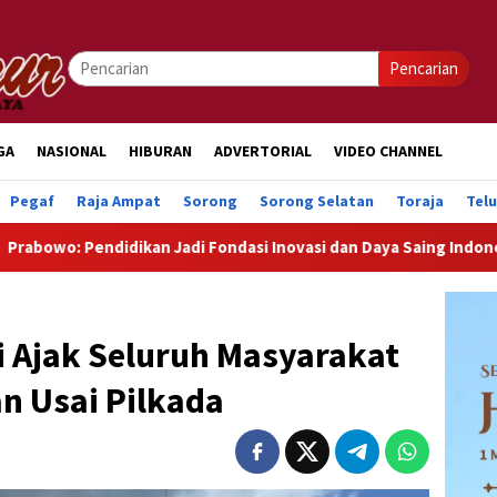
Pencarian
GA
NASIONAL
HIBURAN
ADVERTORIAL
VIDEO CHANNEL
Pegaf
Raja Ampat
Sorong
Sorong Selatan
Toraja
Tel
ikan Jadi Fondasi Inovasi dan Daya Saing Indonesia
Prab
 Ajak Seluruh Masyarakat
n Usai Pilkada