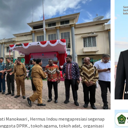
ati Manokwari , Hermus Indou mengapresiasi segenap
nggota DPRK , tokoh agama, tokoh adat, organisasi