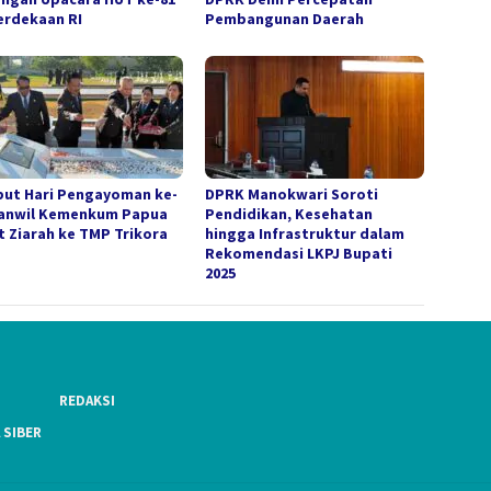
rdekaan RI
Pembangunan Daerah
ut Hari Pengayoman ke-
DPRK Manokwari Soroti
Kanwil Kemenkum Papua
Pendidikan, Kesehatan
t Ziarah ke TMP Trikora
hingga Infrastruktur dalam
Rekomendasi LKPJ Bupati
2025
REDAKSI
 SIBER