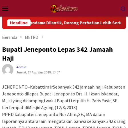
Loncat
Menu
ke
Mobile
konten
k Wondama Dilantik, Dorong Perhatian Lebih Serius Terhadap Is
Headline
Beranda
METRO
Bupati Jeneponto Lepas 342 Jamaah
Haji
Admin
Jumat, 17 Agustus 2018, 13:07
JENEPONTO–Kabattim irSebanyak 342 jamaah haji Kabupaten
Jeneponto dilepas Bupati Jeneponto Drs. H. Iksan Iskandar.,
M.,,si yang didampingi wakil Bupati terpilih H. Paris Yasir, SE
bertempat diMesjid Agung (12/8/2018)
PPHD kabupaten Jeneponto Nur Alim.,SE., MA dalam
laporannya antara lain mengatakan bahwa sebanyak 342 orang