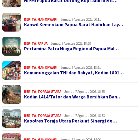
HIPMI Papua Barat Dorong Kopi Jadi Ident…
BERITA
,
MANOKWARI
Jumat, 7 Agustus 2026, 20:11
Kanwil Kemenkum Papua Barat Hadirkan Lay…
BERITA
,
PAPUA
Jumat, 7 Agustus 2026, 18:59
Pertamina Patra Niaga Regional Papua Mal…
BERITA
,
MANOKWARI
Jumat, 7 Agustus 2026, 18:51
Kemanunggalan TNI dan Rakyat, Kodim 1801…
BERITA
,
TORAJA UTARA
Jumat, 7 Agustus 2026, 16:55
Kodim 1414/Tator dan Warga Bersihkan Ban…
BERITA
,
TORAJA UTARA
Jumat, 7 Agustus 2026, 16:53
Kapolres Toraja Utara Perkuat Sinergi de…
BERITA
,
MANOKWARI
Jumat, 7 Agustus 2026, 15:00