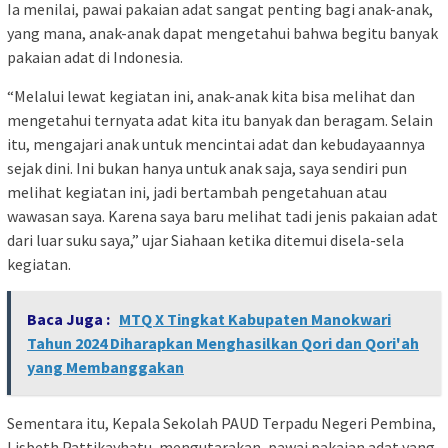
Ia menilai, pawai pakaian adat sangat penting bagi anak-anak,
yang mana, anak-anak dapat mengetahui bahwa begitu banyak
pakaian adat di Indonesia.
“Melalui lewat kegiatan ini, anak-anak kita bisa melihat dan
mengetahui ternyata adat kita itu banyak dan beragam. Selain
itu, mengajari anak untuk mencintai adat dan kebudayaannya
sejak dini. Ini bukan hanya untuk anak saja, saya sendiri pun
melihat kegiatan ini, jadi bertambah pengetahuan atau
wawasan saya. Karena saya baru melihat tadi jenis pakaian adat
dari luar suku saya,” ujar Siahaan ketika ditemui disela-sela
kegiatan.
Baca Juga :
MTQ X Tingkat Kabupaten Manokwari
Tahun 2024 Diharapkan Menghasilkan Qori dan Qori'ah
yang Membanggakan
Sementara itu, Kepala Sekolah PAUD Terpadu Negeri Pembina,
Lisbeth Pattikayhatu, mengutarakan, pawai pakaian adat yang