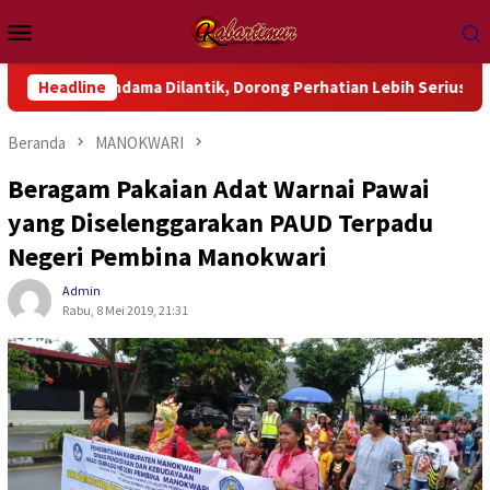
Loncat
Menu
ke
Mobile
konten
ondama Dilantik, Dorong Perhatian Lebih Serius Terhadap Isu A
Headline
Beranda
MANOKWARI
Beragam Pakaian Adat Warnai Pawai
yang Diselenggarakan PAUD Terpadu
Negeri Pembina Manokwari
Admin
Rabu, 8 Mei 2019, 21:31