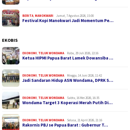
BERITA
,
MANOKWARI
Jumat, 7 Agustus 2026, 15:00
Festival Kopi Manokwari Jadi Momentum Pe…
EKOBIS
EKONOMI
,
TELUK WONDAMA
Rabu, 29 Juli 2026, 22:16
Ketua HIPMI Papua Barat Lamek Dowansiba …
EKONOMI
,
TELUK WONDAMA
Minggu, 14 Juni 2026, 11:42
Jadi Sandaran Hidup ASN Wondama, DPRK S…
EKONOMI
,
TELUK WONDAMA
Sabtu, 16 Mei 2026, 16:35
Wondama Target 3 Koperasi Merah Putih Di…
EKONOMI
,
TELUK WONDAMA
Selasa, 21 April 2026, 21:16
Rakornis PBJ se Papua Barat : Gubernur T…