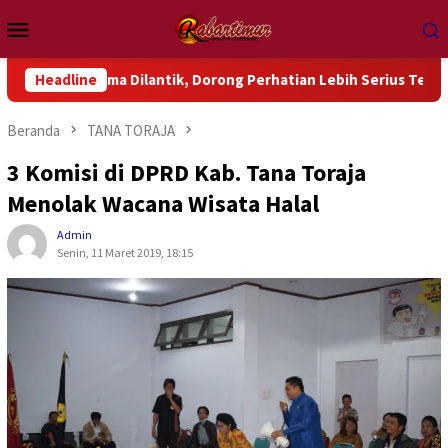
Loncat
Menu
ke
Mobile
konten
 Dilantik, Dorong Perhatian Lebih Serius Terhadap Isu Aktual
Headline
Beranda
TANA TORAJA
3 Komisi di DPRD Kab. Tana Toraja
Menolak Wacana Wisata Halal
Admin
Senin, 11 Maret 2019, 18:15