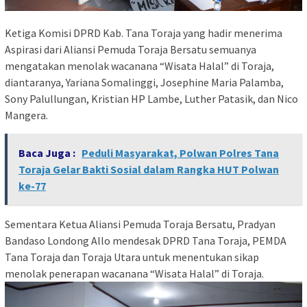
Ketiga Komisi DPRD Kab. Tana Toraja yang hadir menerima
Aspirasi dari Aliansi Pemuda Toraja Bersatu semuanya
mengatakan menolak wacanana “Wisata Halal” di Toraja,
diantaranya, Yariana Somalinggi, Josephine Maria Palamba,
Sony Palullungan, Kristian HP Lambe, Luther Patasik, dan Nico
Mangera.
Baca Juga :
Peduli Masyarakat, Polwan Polres Tana
Toraja Gelar Bakti Sosial dalam Rangka HUT Polwan
ke-77
Sementara Ketua Aliansi Pemuda Toraja Bersatu, Pradyan
Bandaso Londong Allo mendesak DPRD Tana Toraja, PEMDA
Tana Toraja dan Toraja Utara untuk menentukan sikap
menolak penerapan wacanana “Wisata Halal” di Toraja.