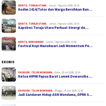
BERITA
,
TORAJA UTARA
Jumat, 7 Agustus 2026, 16:55
Kodim 1414/Tator dan Warga Bersihkan Ban…
BERITA
,
TORAJA UTARA
Jumat, 7 Agustus 2026, 16:53
Kapolres Toraja Utara Perkuat Sinergi de…
BERITA
,
MANOKWARI
Jumat, 7 Agustus 2026, 15:00
Festival Kopi Manokwari Jadi Momentum Pe…
EKOBIS
EKONOMI
,
TELUK WONDAMA
Rabu, 29 Juli 2026, 22:16
Ketua HIPMI Papua Barat Lamek Dowansiba …
EKONOMI
,
TELUK WONDAMA
Minggu, 14 Juni 2026, 11:42
Jadi Sandaran Hidup ASN Wondama, DPRK S…