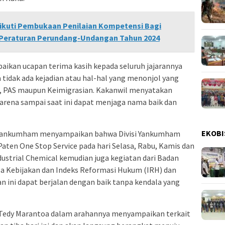
ikuti Pembukaan Penilaian Kompetensi Bagi
 Peraturan Perundang-Undangan Tahun 2024
kan ucapan terima kasih kepada seluruh jajarannya
 tidak ada kejadian atau hal-hal yang menonjol yang
il, PAS maupun Keimigrasian. Kakanwil menyatakan
 karena sampai saat ini dapat menjaga nama baik dan
EKOBI
 Yankumham menyampaikan bahwa Divisi Yankumham
Paten One Stop Service pada hari Selasa, Rabu, Kamis dan
ustrial Chemical kemudian juga kegiatan dari Badan
isa Kebijakan dan Indeks Reformasi Hukum (IRH) dan
n ini dapat berjalan dengan baik tanpa kendala yang
 Tedy Marantoa dalam arahannya menyampaikan terkait