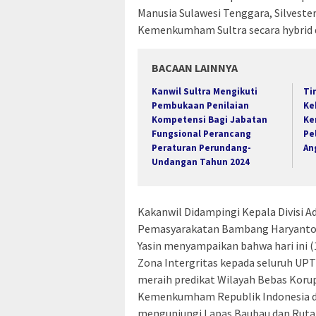
Manusia Sulawesi Tenggara, Silvester
Kemenkumham Sultra secara hybrid di
BACAAN LAINNYA
Kanwil Sultra Mengikuti
Ti
Pembukaan Penilaian
Ke
Kompetensi Bagi Jabatan
Ke
Fungsional Perancang
Pe
Peraturan Perundang-
An
Undangan Tahun 2024
Kakanwil Didampingi Kepala Divisi Ad
Pemasyarakatan Bambang Haryanto, 
Yasin menyampaikan bahwa hari ini 
Zona Intergritas kepada seluruh UP
meraih predikat Wilayah Bebas Korup
Kemenkumham Republik Indonesia dan
mengunjungi Lapas Baubau dan Ruta