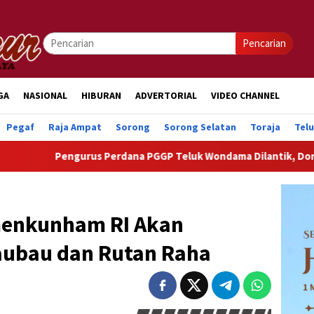
Pencarian
GA
NASIONAL
HIBURAN
ADVERTORIAL
VIDEO CHANNEL
Pegaf
Raja Ampat
Sorong
Sorong Selatan
Toraja
Tel
 Perdana PGGP Teluk Wondama Dilantik, Dorong Perhatian Lebih 
emenkunham RI Akan
aubau dan Rutan Raha