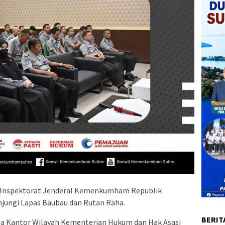
 Inspektorat Jenderal Kemenkumham Republik
unjungi Lapas Baubau dan Rutan Raha.
BERIT
la Kantor Wilayah Kementerian Hukum dan Hak Asasi