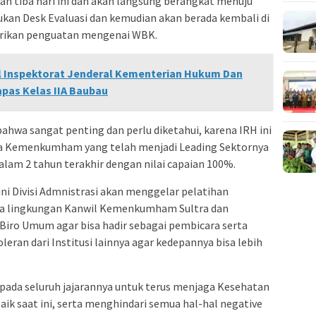
n tiba hari ini dan akan langsung berangkat menuju
kan Desk Evaluasi dan kemudian akan berada kembali di
erikan penguatan mengenai WBK.
al Inspektorat Jenderal Kementerian Hukum Dan
apas Kelas IIA Baubau
ahwa sangat penting dan perlu diketahui, karena IRH ini
ana Kemenkumham yang telah menjadi Leading Sektornya
alam 2 tahun terakhir dengan nilai capaian 100%.
ni Divisi Admnistrasi akan menggelar pelatihan
ada lingkungan Kanwil Kemenkumham Sultra dan
Biro Umum agar bisa hadir sebagai pembicara serta
ran dari Institusi lainnya agar kedepannya bisa lebih
ada seluruh jajarannya untuk terus menjaga Kesehatan
aik saat ini, serta menghindari semua hal-hal negative