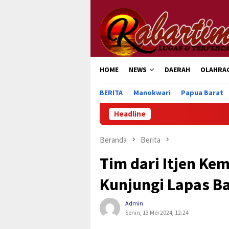
Loncat
ke
konten
HOME
NEWS
DAERAH
OLAHRA
BERITA
Manokwari
Papua Barat
Headline
Pengurus
Beranda
Berita
Tim dari Itjen K
Kunjungi Lapas B
Admin
Senin, 13 Mei 2024, 12:24