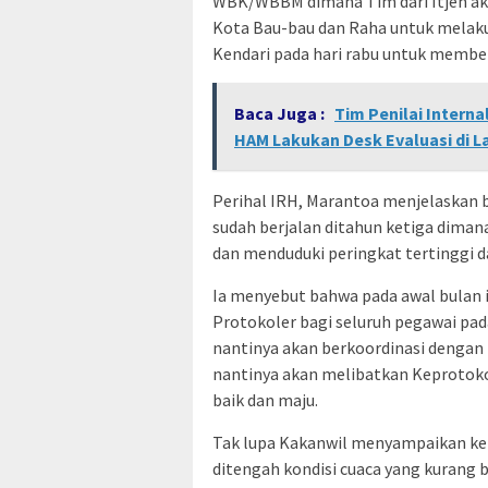
WBK/WBBM dimana Tim dari Itjen aka
Kota Bau-bau dan Raha untuk melaku
Kendari pada hari rabu untuk memb
Baca Juga :
Tim Penilai Intern
HAM Lakukan Desk Evaluasi di L
Perihal IRH, Marantoa menjelaskan b
sudah berjalan ditahun ketiga dim
dan menduduki peringkat tertinggi d
Ia menyebut bahwa pada awal bulan i
Protokoler bagi seluruh pegawai p
nantinya akan berkoordinasi dengan 
nantinya akan melibatkan Keprotokole
baik dan maju.
Tak lupa Kakanwil menyampaikan kep
ditengah kondisi cuaca yang kurang b