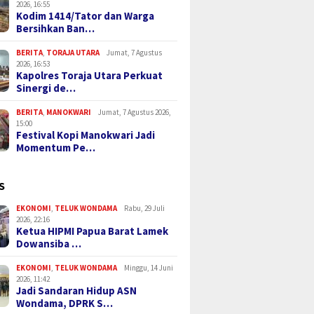
2026, 16:55
Kodim 1414/Tator dan Warga
Bersihkan Ban…
BERITA
,
TORAJA UTARA
Jumat, 7 Agustus
2026, 16:53
Kapolres Toraja Utara Perkuat
Sinergi de…
BERITA
,
MANOKWARI
Jumat, 7 Agustus 2026,
15:00
Festival Kopi Manokwari Jadi
Momentum Pe…
S
EKONOMI
,
TELUK WONDAMA
Rabu, 29 Juli
2026, 22:16
Ketua HIPMI Papua Barat Lamek
Dowansiba …
EKONOMI
,
TELUK WONDAMA
Minggu, 14 Juni
2026, 11:42
Jadi Sandaran Hidup ASN
Wondama, DPRK S…