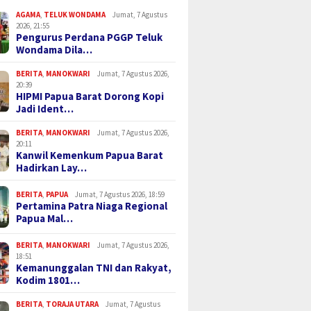
AGAMA
,
TELUK WONDAMA
Jumat, 7 Agustus
2026, 21:55
Pengurus Perdana PGGP Teluk
Wondama Dila…
BERITA
,
MANOKWARI
Jumat, 7 Agustus 2026,
20:39
HIPMI Papua Barat Dorong Kopi
Jadi Ident…
BERITA
,
MANOKWARI
Jumat, 7 Agustus 2026,
20:11
Kanwil Kemenkum Papua Barat
Hadirkan Lay…
BERITA
,
PAPUA
Jumat, 7 Agustus 2026, 18:59
Pertamina Patra Niaga Regional
Papua Mal…
BERITA
,
MANOKWARI
Jumat, 7 Agustus 2026,
18:51
Kemanunggalan TNI dan Rakyat,
Kodim 1801…
BERITA
,
TORAJA UTARA
Jumat, 7 Agustus