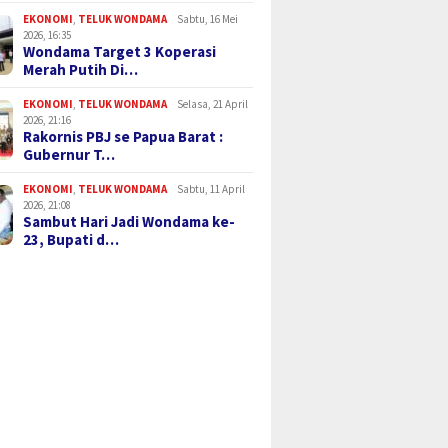
EKONOMI
,
TELUK WONDAMA
Sabtu, 16 Mei
2026, 16:35
Wondama Target 3 Koperasi
Merah Putih Di…
EKONOMI
,
TELUK WONDAMA
Selasa, 21 April
2026, 21:16
Rakornis PBJ se Papua Barat :
Gubernur T…
EKONOMI
,
TELUK WONDAMA
Sabtu, 11 April
2026, 21:08
Sambut Hari Jadi Wondama ke-
23, Bupati d…