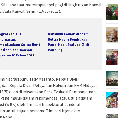
 Sili Laba saat memimpin apel pagi di lingkungan Kanwil
 Aula Kanwil, Senin (13/05/2023).
ngkatkan Tusi
Kakanwil Kemenkunham
humasan,
Sultra Hadiri Pembukaan
menkunham Sultra Ikuti
Panel Hasil Evaluasi ZI di
latihan Kehumasan
Bandung
gkatan lV Tahun 2024
ministrasi Sunu Tedy Maranto, Kepala Divisi
dan Kepala Divisi Pelayanan Hukum dan HAM Hidayat
(13/5) akan di laksanakan Desk Evaluasi Pembangunan
T yang masuk dalam rekomendasi atau usulan dalam
si (WBK) oleh Tim dari Inspektorat Jenderal
 untuk tujuan pertama Tim dari Itjen akan
n Raha.