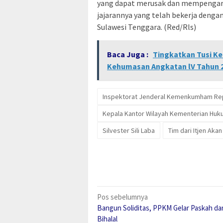
yang dapat merusak dan mempengaruh
jajarannya yang telah bekerja deng
Sulawesi Tenggara. (Red/Rls)
Baca Juga :
Tingkatkan Tusi K
Kehumasan Angkatan lV Tahun 
Inspektorat Jenderal Kemenkumham Rep
Kepala Kantor Wilayah Kementerian Huk
Silvester Sili Laba
Tim dari Itjen Aka
Navigasi
Pos sebelumnya
Bangun Soliditas, PPKM Gelar Paskah dan
pos
Bihalal