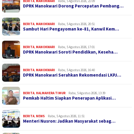
BERITA
,
MANOKWARI
Rabu, 5 Agustus 2026, 21:09
DPRK Manokwari Dorong Percepatan Pembang…
BERITA
,
MANOKWARI
Rabu, 5 Agustus 2026, 20:51
Sambut Hari Pengayoman ke-81, Kanwil Kem…
BERITA
,
MANOKWARI
Rabu, 5 Agustus 2026, 17:01
DPRK Manokwari Soroti Pendidikan, Keseha…
BERITA
,
MANOKWARI
Rabu, 5 Agustus 2026, 16:40
DPRK Manokwari Serahkan Rekomendasi LKPJ…
BERITA
,
HALMAHERA TIMUR
Rabu, 5 Agustus 2026, 13:39
Pemkab Haltim Siapkan Penerapan Aplikasi…
BERITA
,
NEWS
Rabu, 5 Agustus 2026, 11:51
Menteri Nusron: Jadikan Masyarakat sebag…