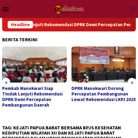
Loncat
Menu
ke
Mobile
konten
ndak Lanjuti Rekomendasi DPRK Demi Percepatan Pembangunan 
Headline
BERITA TERKINI
«
»
DPRK Manokwari Dorong
Sambut Hari Pengayoman ke-
Percepatan Pembangunan
81, Kanwil Kemenkum Papua
Lewat Rekomendasi LKPJ 2025
Barat Ziarah ke TMP Trikora
TAG:
KEJATI PAPUA BARAT BERSAMA BPJS KESEHATAN
KEDIPUTIAN WILAYAH XII DAN KEJATI PAPUA BARAT