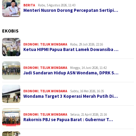
BERITA
Rabu, 5 Agustus 2026, 11:43
Menteri Nusron Dorong Percepatan Sertipi…
EKOBIS
EKONOMI
,
TELUK WONDAMA
Rabu, 29 Juli 2026, 22:16
Ketua HIPMI Papua Barat Lamek Dowansiba …
EKONOMI
,
TELUK WONDAMA
Minggu, 14 Juni 2026, 11:42
Jadi Sandaran Hidup ASN Wondama, DPRK S…
EKONOMI
,
TELUK WONDAMA
Sabtu, 16 Mei 2026, 16:35
Wondama Target 3 Koperasi Merah Putih Di…
EKONOMI
,
TELUK WONDAMA
Selasa, 21 April 2026, 21:16
Rakornis PBJ se Papua Barat : Gubernur T…