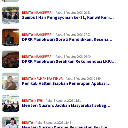
BERITA
,
MANOKWARI
Rabu, 5 Agustus 2026, 20:51
Sambut Hari Pengayoman ke-81, Kanwil Kem…
BERITA
,
MANOKWARI
Rabu, 5 Agustus 2026, 17:01
DPRK Manokwari Soroti Pendidikan, Keseha…
BERITA
,
MANOKWARI
Rabu, 5 Agustus 2026, 16:40
DPRK Manokwari Serahkan Rekomendasi LKPJ…
BERITA
,
HALMAHERA TIMUR
Rabu, 5 Agustus 2026, 13:39
Pemkab Haltim Siapkan Penerapan Aplikasi…
BERITA
,
NEWS
Rabu, 5 Agustus 2026, 11:51
Menteri Nusron: Jadikan Masyarakat sebag…
BERITA
Rabu, 5 Agustus 2026, 11:43
Menteri Nusron Dorong Percepatan Sertipi…