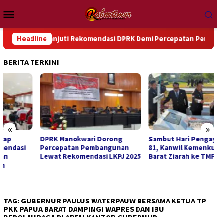
Loncat
Menu
ke
Mobile
konten
ndak Lanjuti Rekomendasi DPRK Demi Percepatan Pembangunan 
Headline
BERITA TERKINI
«
»
DPRK Manokwari Dorong
Sambut Hari Pengayoman ke-
Percepatan Pembangunan
81, Kanwil Kemenkum Papua
Lewat Rekomendasi LKPJ 2025
Barat Ziarah ke TMP Trikora
TAG:
GUBERNUR PAULUS WATERPAUW BERSAMA KETUA TP
PKK PAPUA BARAT DAMPINGI WAPRES DAN IBU