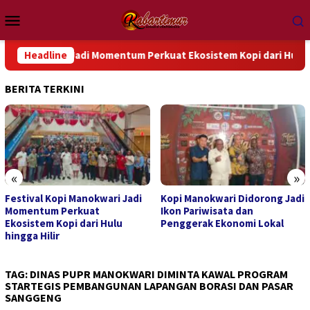
Loncat
Menu
ke
Mobile
konten
okwari Jadi Momentum Perkuat Ekosistem Kopi dari Hulu hingga Hi
Headline
BERITA TERKINI
«
»
Kopi Manokwari Didorong Jadi
Festival Kopi Manokwari 2026
Ikon Pariwisata dan
Resmi Digelar, Dorong UMKM
Penggerak Ekonomi Lokal
dan Potensi Kopi Lokal
TAG:
DINAS PUPR MANOKWARI DIMINTA KAWAL PROGRAM
STARTEGIS PEMBANGUNAN LAPANGAN BORASI DAN PASAR
SANGGENG