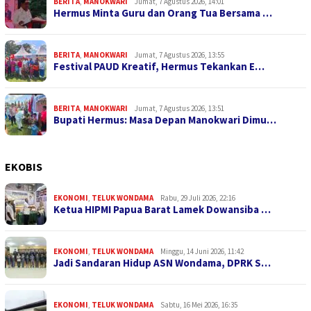
BERITA
,
MANOKWARI
Jumat, 7 Agustus 2026, 14:01
Hermus Minta Guru dan Orang Tua Bersama …
BERITA
,
MANOKWARI
Jumat, 7 Agustus 2026, 13:55
Festival PAUD Kreatif, Hermus Tekankan E…
BERITA
,
MANOKWARI
Jumat, 7 Agustus 2026, 13:51
Bupati Hermus: Masa Depan Manokwari Dimu…
EKOBIS
EKONOMI
,
TELUK WONDAMA
Rabu, 29 Juli 2026, 22:16
Ketua HIPMI Papua Barat Lamek Dowansiba …
EKONOMI
,
TELUK WONDAMA
Minggu, 14 Juni 2026, 11:42
Jadi Sandaran Hidup ASN Wondama, DPRK S…
EKONOMI
,
TELUK WONDAMA
Sabtu, 16 Mei 2026, 16:35