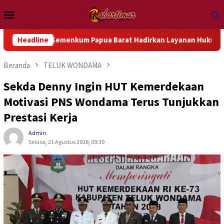
Loncat
Menu
ke
Mobile
konten
il Kemenkum Papua Barat Hadirkan Layanan Hukum Gratis dan Ba
Headline
Beranda
TELUK WONDAMA
Sekda Denny Ingin HUT Kemerdekaan
Motivasi PNS Wondama Terus Tunjukkan
Prestasi Kerja
Admin
Selasa, 21 Agustus 2018, 09:39