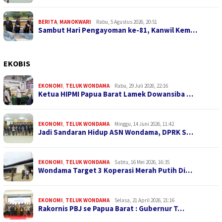
BERITA
,
MANOKWARI
Rabu, 5 Agustus 2026, 20:51
Sambut Hari Pengayoman ke-81, Kanwil Kem…
EKOBIS
EKONOMI
,
TELUK WONDAMA
Rabu, 29 Juli 2026, 22:16
Ketua HIPMI Papua Barat Lamek Dowansiba …
EKONOMI
,
TELUK WONDAMA
Minggu, 14 Juni 2026, 11:42
Jadi Sandaran Hidup ASN Wondama, DPRK S…
EKONOMI
,
TELUK WONDAMA
Sabtu, 16 Mei 2026, 16:35
Wondama Target 3 Koperasi Merah Putih Di…
EKONOMI
,
TELUK WONDAMA
Selasa, 21 April 2026, 21:16
Rakornis PBJ se Papua Barat : Gubernur T…