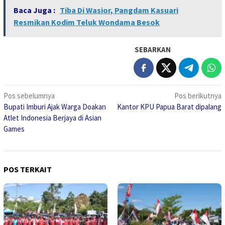
Baca Juga :
Tiba Di Wasior, Pangdam Kasuari
Resmikan Kodim Teluk Wondama Besok
SEBARKAN
Navigasi
Pos sebelumnya
Pos berikutnya
Bupati Imburi Ajak Warga Doakan
Kantor KPU Papua Barat dipalang
pos
Atlet Indonesia Berjaya di Asian
Games
POS TERKAIT